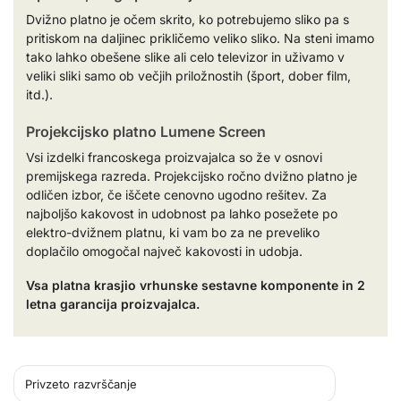
Dvižno platno je očem skrito, ko potrebujemo sliko pa s
pritiskom na daljinec prikličemo veliko sliko. Na steni imamo
tako lahko obešene slike ali celo televizor in uživamo v
veliki sliki samo ob večjih priložnostih (šport, dober film,
itd.).
Projekcijsko platno Lumene Screen
Vsi izdelki francoskega proizvajalca so že v osnovi
premijskega razreda. Projekcijsko ročno dvižno platno je
odličen izbor, če iščete cenovno ugodno rešitev. Za
najboljšo kakovost in udobnost pa lahko posežete po
elektro-dvižnem platnu, ki vam bo za ne preveliko
doplačilo omogočal največ kakovosti in udobja.
Vsa platna krasjio vrhunske sestavne komponente in 2
letna garancija proizvajalca.