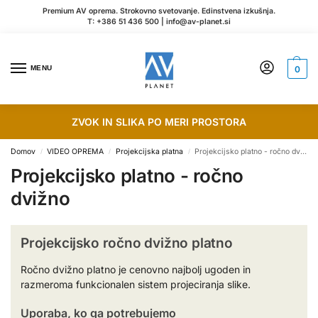
Premium AV oprema. Strokovno svetovanje. Edinstvena izkušnja.
T:
+386 51 436 500
|
info@av-planet.si
MENU
0
ZVOK IN SLIKA PO MERI PROSTORA
Domov
VIDEO OPREMA
Projekcijska platna
Projekcijsko platno - ročno dvižno
/
/
/
Projekcijsko platno - ročno
dvižno
Projekcijsko ročno dvižno platno
Ročno dvižno platno je cenovno najbolj ugoden in
razmeroma funkcionalen sistem projeciranja slike.
Uporaba, ko ga potrebujemo