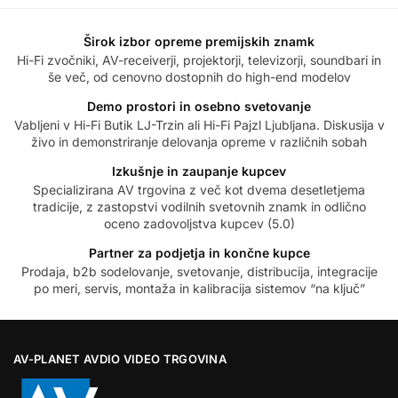
Širok izbor opreme premijskih znamk
Hi-Fi zvočniki, AV-receiverji, projektorji, televizorji, soundbari in
še več, od cenovno dostopnih do high-end modelov
Demo prostori in osebno svetovanje
Vabljeni v Hi-Fi Butik LJ-Trzin ali Hi-Fi Pajzl Ljubljana. Diskusija v
živo in demonstriranje delovanja opreme v različnih sobah
Izkušnje in zaupanje kupcev
Specializirana AV trgovina z več kot dvema desetletjema
tradicije, z zastopstvi vodilnih svetovnih znamk in odlično
oceno zadovoljstva kupcev (5.0)
Partner za podjetja in končne kupce
Prodaja, b2b sodelovanje, svetovanje, distribucija, integracije
po meri, servis, montaža in kalibracija sistemov “na ključ”
AV-PLANET AVDIO VIDEO TRGOVINA