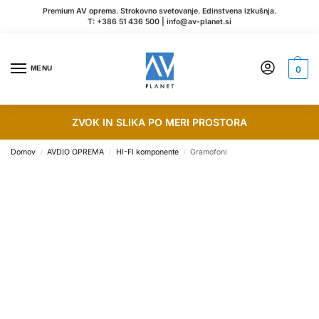
Premium AV oprema. Strokovno svetovanje. Edinstvena izkušnja.
T:
+386 51 436 500
|
info@av-planet.si
MENU
0
ZVOK IN SLIKA PO MERI PROSTORA
Domov
AVDIO OPREMA
HI-FI komponente
Gramofoni
/
/
/
Pravi gramofon spremeni
poslušanje vinila v posebno
izkušnjo.
Odkrijte gramofone in
dodatke za popoln zvok