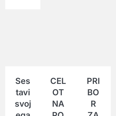
Ses
CEL
PRI
tavi
OT
BO
svoj
NA
R
ega
PO
ZA