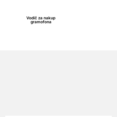
vaše vinilne zbirke.
Vodič za nakup
gramofona