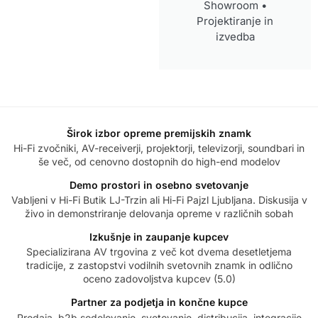
Showroom •
Projektiranje in
izvedba
Širok izbor opreme premijskih znamk
Hi-Fi zvočniki, AV-receiverji, projektorji, televizorji, soundbari in
še več, od cenovno dostopnih do high-end modelov
Demo prostori in osebno svetovanje
Vabljeni v Hi-Fi Butik LJ-Trzin ali Hi-Fi Pajzl Ljubljana. Diskusija v
živo in demonstriranje delovanja opreme v različnih sobah
Izkušnje in zaupanje kupcev
Specializirana AV trgovina z več kot dvema desetletjema
tradicije, z zastopstvi vodilnih svetovnih znamk in odlično
oceno zadovoljstva kupcev (5.0)
Partner za podjetja in končne kupce
Prodaja, b2b sodelovanje, svetovanje, distribucija, integracije