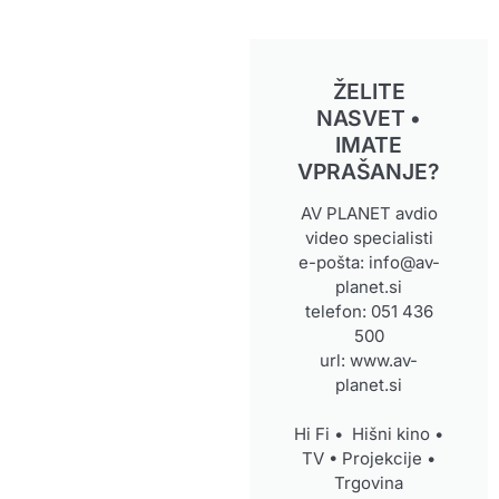
ŽELITE
NASVET •
IMATE
VPRAŠANJE?
AV PLANET avdio
video specialisti
e-pošta: info@av-
planet.si
telefon: 051 436
500
url: www.av-
planet.si
Hi Fi • Hišni kino •
TV • Projekcije •
Trgovina