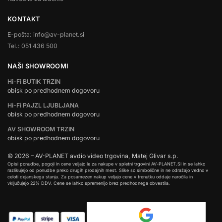
KONTAKT
E-pošta: info@av-planet.si
Tel.: 051 436 500
NAŠI SHOWROOMI
Hi-Fi BUTIK TRZIN
obisk po predhodnem dogovoru
Hi-Fi PAJZL LJUBLJANA
obisk po predhodnem dogovoru
AV SHOWROOM TRZIN
obisk po predhodnem dogovoru
© 2026 – AV-PLANET avdio video trgovina, Matej Glivar s.p.
Opisi ponudbe, pogoji in cene veljajo le za nakupe v spletni trgovini AV-PLANET.SI in se lahko
razlikujejo od ponudbe preko drugih prodajnih mest. Slike so simbolične in ne odražajo vedno v
celoti dejanskega stanja. Za posamezen nakup veljajo cene v trenutku oddaje naročila in
vključujejo 22% DDV. Cene se lahko spremenijo brez predhodnega obvestila.