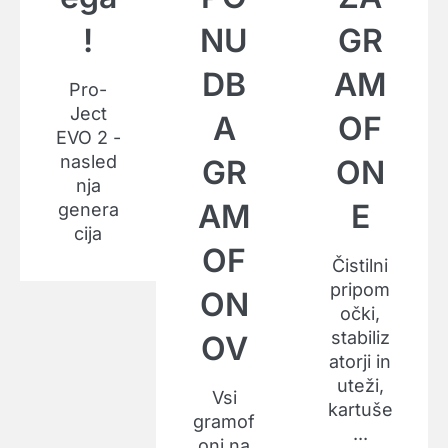
!
NU
GR
DB
AM
Pro-
Ject
A
OF
EVO 2 -
nasled
GR
ON
nja
AM
E
genera
cija
OF
Čistilni
pripom
ON
očki,
stabiliz
OV
atorji in
uteži,
Vsi
kartuše
gramof
...
oni na