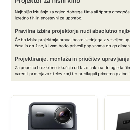
Projektor za hišni kino
Najboljšo izkušnjo za ogled dobrega filma ali športa omogoča pr
izredno tihi in enostavni za uporabo.
Pravilna izbira projektorja nudi absolutno naj
Če bo izbira projektorja prava, boste slednjega z veseljem upo
časa in družine, ki vam bodo prinesli popolnoma drugo dimenzi
Projektiranje, montaža in priučitev upravljanja
Za popolno brezkrbno izkušnjo od faze nakupa do ogleda fil
naredili primerjavo s televizorji ter predlagali primerno platn