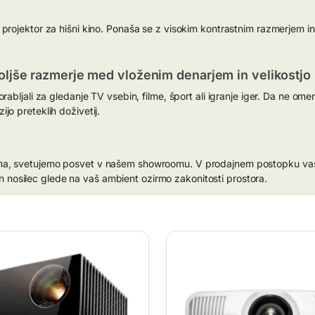
ojektor za hišni kino. Ponaša se z visokim kontrastnim razmerjem in vel
boljše razmerje med vloženim denarjem in velikostjo 
rabljali za gledanje TV vsebin, filme, šport ali igranje iger. Da ne o
jo preteklih doživetij.
ma, svetujemo posvet v našem showroomu. V prodajnem postopku vas b
o in nosilec glede na vaš ambient ozirmo zakonitosti prostora.