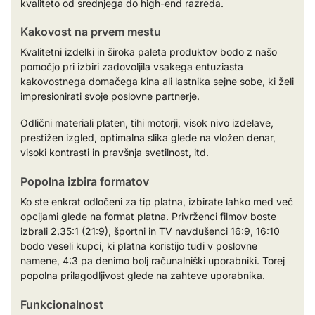
kvaliteto od srednjega do high-end razreda.
Kakovost na prvem mestu
Kvalitetni izdelki in široka paleta produktov bodo z našo
pomočjo pri izbiri zadovoljila vsakega entuziasta
kakovostnega domačega kina ali lastnika sejne sobe, ki želi
impresionirati svoje poslovne partnerje.
Odlični materiali platen, tihi motorji, visok nivo izdelave,
prestižen izgled, optimalna slika glede na vložen denar,
visoki kontrasti in pravšnja svetilnost, itd.
Popolna izbira formatov
Ko ste enkrat odločeni za tip platna, izbirate lahko med več
opcijami glede na format platna. Privrženci filmov boste
izbrali 2.35:1 (21:9), športni in TV navdušenci 16:9, 16:10
bodo veseli kupci, ki platna koristijo tudi v poslovne
namene, 4:3 pa denimo bolj računalniški uporabniki. Torej
popolna prilagodljivost glede na zahteve uporabnika.
Funkcionalnost