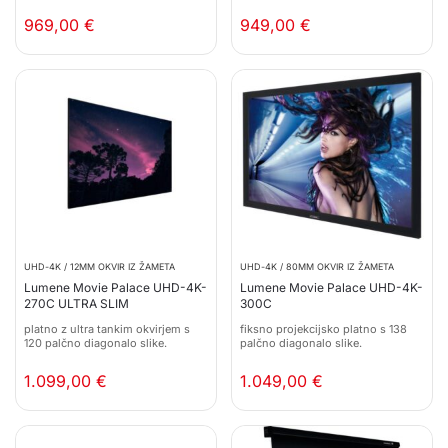
969,00
€
949,00
€
UHD-4K / 12MM OKVIR IZ ŽAMETA
UHD-4K / 80MM OKVIR IZ ŽAMETA
Lumene Movie Palace UHD-4K-
Lumene Movie Palace UHD-4K-
270C ULTRA SLIM
300C
platno z ultra tankim okvirjem s
fiksno projekcijsko platno s 138
120 palčno diagonalo slike.
palčno diagonalo slike.
1.099,00
€
1.049,00
€