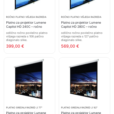
ROČNO PLATNO VIŠJEGA RAZREDA
ROČNO PLATNO VIŠJEGA RAZREDA
Platno za projektor Lumene
Platno za projektor Lumene
Capitol HD 240C – ročno
Capitol HD 280C – ročno
odlično ročno povlečno platno
odlično ročno povlečno platno
višjega razreda s 106 palčno
višjega razreda s 127 palčno
diagonalo slike.
diagonalo slike.
399,00
€
569,00
€
PLATNO SREDNJI RAZRED // 77"
PLATNO SREDNJI RAZRED // 92"
Platno za projektor Lumene
Platno za projektor Lumene