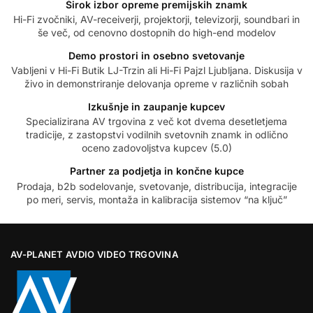
Širok izbor opreme premijskih znamk
Hi-Fi zvočniki, AV-receiverji, projektorji, televizorji, soundbari in
še več, od cenovno dostopnih do high-end modelov
Demo prostori in osebno svetovanje
Vabljeni v Hi-Fi Butik LJ-Trzin ali Hi-Fi Pajzl Ljubljana. Diskusija v
živo in demonstriranje delovanja opreme v različnih sobah
Izkušnje in zaupanje kupcev
Specializirana AV trgovina z več kot dvema desetletjema
tradicije, z zastopstvi vodilnih svetovnih znamk in odlično
oceno zadovoljstva kupcev (5.0)
Partner za podjetja in končne kupce
Prodaja, b2b sodelovanje, svetovanje, distribucija, integracije
po meri, servis, montaža in kalibracija sistemov “na ključ”
AV-PLANET AVDIO VIDEO TRGOVINA