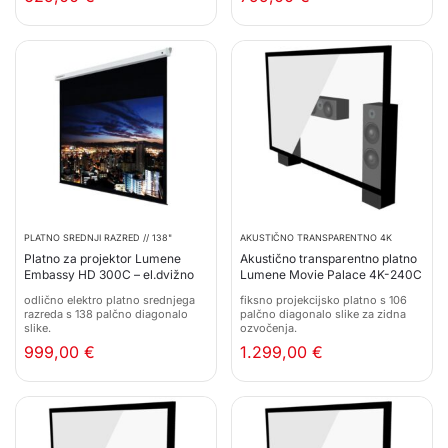
PLATNO SREDNJI RAZRED // 138"
AKUSTIČNO TRANSPARENTNO 4K
Platno za projektor Lumene
Akustično transparentno platno
Embassy HD 300C – el.dvižno
Lumene Movie Palace 4K-240C
odlično elektro platno srednjega
fiksno projekcijsko platno s 106
razreda s 138 palčno diagonalo
palčno diagonalo slike za zidna
slike.
ozvočenja.
999,00
€
1.299,00
€