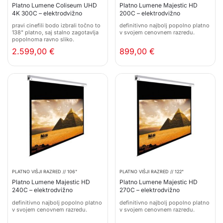
Platno Lumene Coliseum UHD
Platno Lumene Majestic HD
4K 300C – elektrodvižno
200C – elektrodvižno
pravi cinefili bodo izbrali točno to
definitivno najbolj popolno platno
138" platno, saj stalno zagotavlja
v svojem cenovnem razredu.
popolnoma ravno sliko.
2.599,00
€
899,00
€
PLATNO VIŠJI RAZRED // 106"
PLATNO VIŠJI RAZRED // 122"
Platno Lumene Majestic HD
Platno Lumene Majestic HD
240C – elektrodvižno
270C – elektrodvižno
definitivno najbolj popolno platno
definitivno najbolj popolno platno
v svojem cenovnem razredu.
v svojem cenovnem razredu.