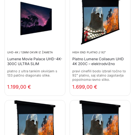
UHD-4K / 12MM OKVIR IZ ŽAMETA
HIGH END PLATNO // 92"
Lumene Movie Palace UHD-4K-
Platno Lumene Coliseum UHD
300C ULTRA SLIM
4K 200C – elektrodvižno
platno z ultra tankim okvirjem s
pravi cinefili bodo izbrali točno to
133 palčno diagonalo slike.
92" platno, saj stalno zagotavlja
popolnoma ravno sliko.
1.199,00
€
1.699,00
€