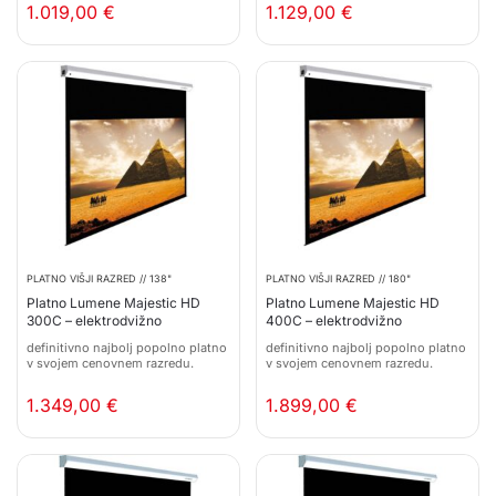
1.019,00
€
1.129,00
€
PLATNO VIŠJI RAZRED // 138"
PLATNO VIŠJI RAZRED // 180"
Platno Lumene Majestic HD
Platno Lumene Majestic HD
300C – elektrodvižno
400C – elektrodvižno
definitivno najbolj popolno platno
definitivno najbolj popolno platno
v svojem cenovnem razredu.
v svojem cenovnem razredu.
1.349,00
€
1.899,00
€