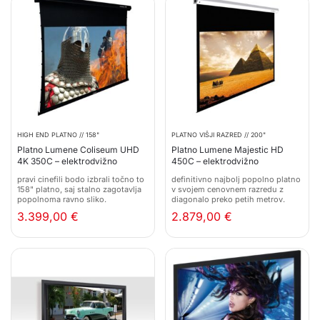
HIGH END PLATNO // 158"
PLATNO VIŠJI RAZRED // 200"
Platno Lumene Coliseum UHD
Platno Lumene Majestic HD
4K 350C – elektrodvižno
450C – elektrodvižno
pravi cinefili bodo izbrali točno to
definitivno najbolj popolno platno
158" platno, saj stalno zagotavlja
v svojem cenovnem razredu z
popolnoma ravno sliko.
diagonalo preko petih metrov.
3.399,00
€
2.879,00
€