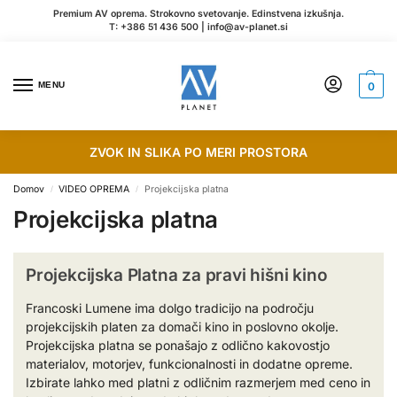
Premium AV oprema. Strokovno svetovanje. Edinstvena izkušnja.
T:
+386 51 436 500
|
info@av-planet.si
MENU
0
ZVOK IN SLIKA PO MERI PROSTORA
Domov
VIDEO OPREMA
Projekcijska platna
/
/
Projekcijska platna
Projekcijska Platna za pravi hišni kino
Francoski Lumene ima dolgo tradicijo na področju
projekcijskih platen za domači kino in poslovno okolje.
Projekcijska platna se ponašajo z odlično kakovostjo
materialov, motorjev, funkcionalnosti in dodatne opreme.
Izbirate lahko med platni z odličnim razmerjem med ceno in