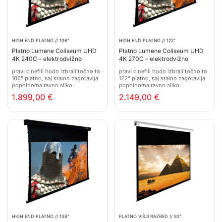
HIGH END PLATNO // 106"
HIGH END PLATNO // 122"
Platno Lumene Coliseum UHD
Platno Lumene Coliseum UHD
4K 240C – elektrodvižno
4K 270C – elektrodvižno
pravi cinefili bodo izbrali točno to
pravi cinefili bodo izbrali točno to
106" platno, saj stalno zagotavlja
122" platno, saj stalno zagotavlja
popolnoma ravno sliko.
popolnoma ravno sliko.
1.899,00
€
2.149,00
€
HIGH END PLATNO // 138"
PLATNO VIŠJI RAZRED // 92"