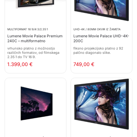
MULTIFORMAT 16:9/4:3/2.35:1
UHD-4K / 80MM OKVIR IZ ŽAMETA
Lumene Movie Palace Premium
Lumene Movie Palace UHD-4K-
240C – multiformatno
200C
vrhunsko platno z možnostjo
fiksno projekcijsko platno z 92
različnih formatov, od filmskega
palčno diagonalo slike.
2.35:1 do TV 16:9.
1.399,00
€
749,00
€