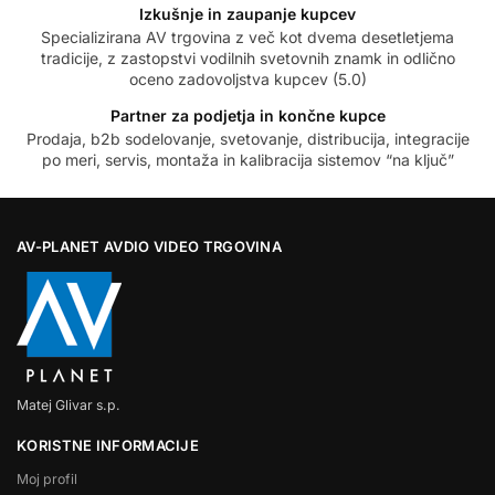
Izkušnje in zaupanje kupcev
Specializirana AV trgovina z več kot dvema desetletjema
tradicije, z zastopstvi vodilnih svetovnih znamk in odlično
oceno zadovoljstva kupcev (5.0)
Partner za podjetja in končne kupce
Prodaja, b2b sodelovanje, svetovanje, distribucija, integracije
po meri, servis, montaža in kalibracija sistemov “na ključ”
AV-PLANET AVDIO VIDEO TRGOVINA
Matej Glivar s.p.
KORISTNE INFORMACIJE
Moj profil