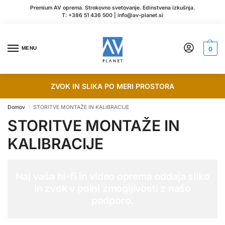
Premium AV oprema. Strokovno svetovanje. Edinstvena izkušnja.
T:
+386 51 436 500
|
info@av-planet.si
MENU
0
ZVOK IN SLIKA PO MERI PROSTORA
Domov
STORITVE MONTAŽE IN KALIBRACIJE
/
STORITVE MONTAŽE IN
KALIBRACIJE
Naj vaša hi-fi in video oprema oddaja sliko
in zvok v polni zmogljivosti z našo
podporo.