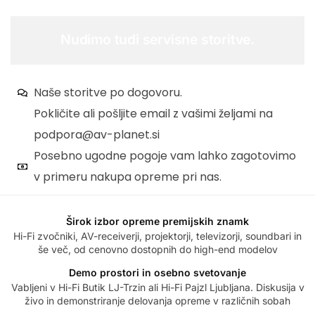
Nudimo tudi servisne storitve.
Naše storitve po dogovoru.
Pokličite ali pošljite email z vašimi željami na
podpora@av-planet.si
Posebno ugodne pogoje vam lahko zagotovimo
v primeru nakupa opreme pri nas.
Širok izbor opreme premijskih znamk
Hi-Fi zvočniki, AV-receiverji, projektorji, televizorji, soundbari in
še več, od cenovno dostopnih do high-end modelov
Demo prostori in osebno svetovanje
Vabljeni v Hi-Fi Butik LJ-Trzin ali Hi-Fi Pajzl Ljubljana. Diskusija v
živo in demonstriranje delovanja opreme v različnih sobah