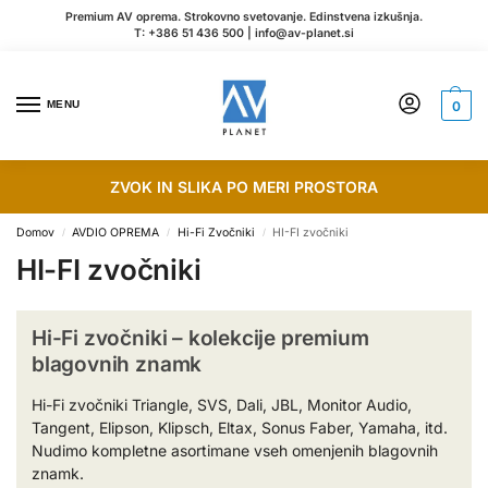
Premium AV oprema. Strokovno svetovanje. Edinstvena izkušnja.
T:
+386 51 436 500
|
info@av-planet.si
MENU
0
ZVOK IN SLIKA PO MERI PROSTORA
Domov
AVDIO OPREMA
Hi-Fi Zvočniki
HI-FI zvočniki
/
/
/
HI-FI zvočniki
Hi-Fi zvočniki – kolekcije premium
blagovnih znamk
Hi-Fi zvočniki Triangle, SVS, Dali, JBL, Monitor Audio,
Tangent, Elipson, Klipsch, Eltax, Sonus Faber, Yamaha, itd.
Nudimo kompletne asortimane vseh omenjenih blagovnih
znamk.