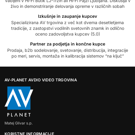
Vabljeni v Hi-Fi Butik LJ-Trzin ali Hi-Fi Pajzl Ljubljana. Diskusija v
živo in demonstriranje delovanja opreme v različnih sobah
Izkušnje in zaupanje kupcev
Specializirana AV trgovina z več kot dvema desetletjema
tradicije, z zastopstvi vodilnih svetovnih znamk in odlično
oceno zadovoljstva kupcev (5.0)
Partner za podjetja in končne kupce
Prodaja, b2b sodelovanje, svetovanje, distribucija, integracije
po meri, servis, montaža in kalibracija sistemov “na ključ”
AV-PLANET AVDIO VIDEO TRGOVINA
Matej Glivar s.p.
KORISTNE INFORMACIJE