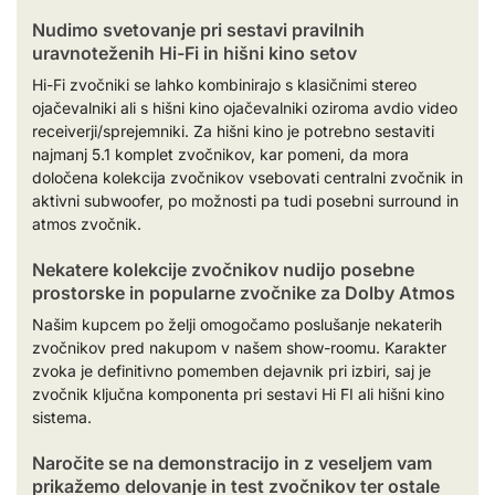
Nudimo svetovanje pri sestavi pravilnih
uravnoteženih Hi-Fi in hišni kino setov
Hi-Fi zvočniki se lahko kombinirajo s klasičnimi stereo
ojačevalniki ali s hišni kino ojačevalniki oziroma avdio video
receiverji/sprejemniki. Za hišni kino je potrebno sestaviti
najmanj 5.1 komplet zvočnikov, kar pomeni, da mora
določena kolekcija zvočnikov vsebovati centralni zvočnik in
aktivni subwoofer, po možnosti pa tudi posebni surround in
atmos zvočnik.
Nekatere kolekcije zvočnikov nudijo posebne
prostorske in popularne zvočnike za Dolby Atmos
Našim kupcem po želji omogočamo poslušanje nekaterih
zvočnikov pred nakupom v našem show-roomu. Karakter
zvoka je definitivno pomemben dejavnik pri izbiri, saj je
zvočnik ključna komponenta pri sestavi Hi FI ali hišni kino
sistema.
Naročite se na demonstracijo in z veseljem vam
prikažemo delovanje in test zvočnikov ter ostale