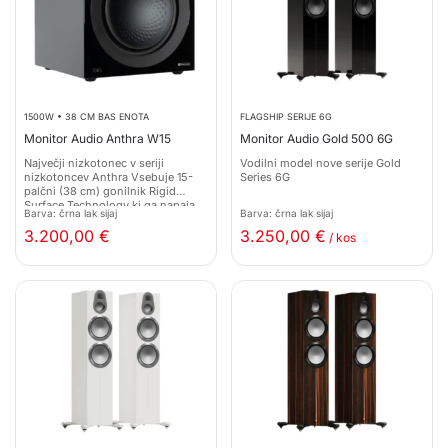
1500W • 38 CM BAS ENOTA
FLAGSHIP SERIJE 6G
Monitor Audio Anthra W15
Monitor Audio Gold 500 6G
Največji nizkotonec v seriji
Vodilni model nove serije Gold
nizkotoncev Anthra Vsebuje 15-
Series 6G
palčni (38 cm) gonilnik Rigid
Surface Technology ki ga napaja
Barva: črna lak sijaj
Barva: črna lak sijaj
1500-vatni ojačevalnik razreda D,
3.200,00
€
3.250,00
€
/ kos