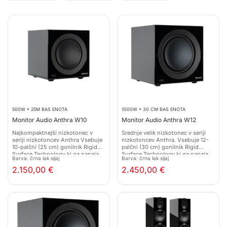
500W • 25M BAS ENOTA
1000W • 30 CM BAS ENOTA
Monitor Audio Anthra W10
Monitor Audio Anthra W12
Najkompaktnejši nizkotonec v
Srednje velik nizkotonec v seriji
seriji nizkotoncev Anthra Vsebuje
nizkotoncev Anthra. Vsebuje 12-
10-palčni (25 cm) gonilnik Rigid
palčni (30 cm) gonilnik Rigid
Surface Technology ki ga napaja
Surface Technology ki ga napaja
Barva: črna lak sijaj
Barva: črna lak sijaj
500-vatni ojačevalnik razreda D.
1000-vatni ojačevalnik razreda D,
2.150,00
€
2.450,00
€