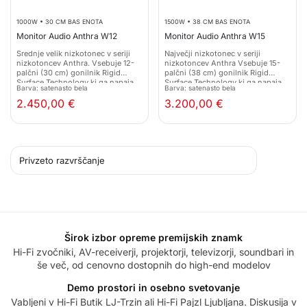
1000W • 30 CM BAS ENOTA
1500W • 38 CM BAS ENOTA
Monitor Audio Anthra W12
Monitor Audio Anthra W15
Srednje velik nizkotonec v seriji
Največji nizkotonec v seriji
nizkotoncev Anthra. Vsebuje 12-
nizkotoncev Anthra Vsebuje 15-
palčni (30 cm) gonilnik Rigid
palčni (38 cm) gonilnik Rigid
Surface Technology ki ga napaja
Surface Technology ki ga napaja
Barva: satenasto bela
Barva: satenasto bela
1000-vatni ojačevalnik razreda D,
1500-vatni ojačevalnik razreda D,
2.450,00
€
3.200,00
€
Širok izbor opreme premijskih znamk
Hi-Fi zvočniki, AV-receiverji, projektorji, televizorji, soundbari in
še več, od cenovno dostopnih do high-end modelov
Demo prostori in osebno svetovanje
Vabljeni v Hi-Fi Butik LJ-Trzin ali Hi-Fi Pajzl Ljubljana. Diskusija v