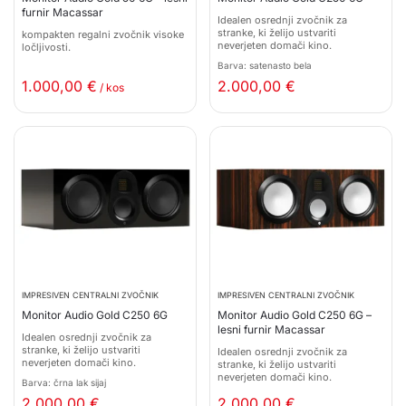
furnir Macassar
Idealen osrednji zvočnik za
stranke, ki želijo ustvariti
kompakten regalni zvočnik visoke
neverjeten domači kino.
ločljivosti.
Barva: satenasto bela
1.000,00
€
2.000,00
€
/ kos
IMPRESIVEN CENTRALNI ZVOČNIK
IMPRESIVEN CENTRALNI ZVOČNIK
Monitor Audio Gold C250 6G
Monitor Audio Gold C250 6G –
lesni furnir Macassar
Idealen osrednji zvočnik za
stranke, ki želijo ustvariti
Idealen osrednji zvočnik za
neverjeten domači kino.
stranke, ki želijo ustvariti
neverjeten domači kino.
Barva: črna lak sijaj
2.000,00
€
2.000,00
€