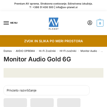
Premium AV oprema. Strokovno svetovanje. Edinstvena izkušnja.
T:
+386 51 436 500
|
info@av-planet.si
MENU
0
ZVOK IN SLIKA PO MERI PROSTORA
Domov
AVDIO OPREMA
Hi-Fi Zvočniki
HI-FI zvočniki
Monitor Audio
Moni
/
/
/
/
/
Monitor Audio Gold 6G