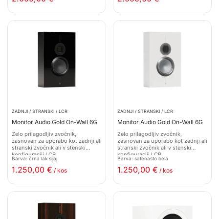
ZADNJI / STRANSKI / LCR
ZADNJI / STRANSKI / LCR
Monitor Audio Gold On-Wall 6G
Monitor Audio Gold On-Wall 6G
Zelo prilagodljiv zvočnik,
Zelo prilagodljiv zvočnik,
zasnovan za uporabo kot zadnji ali
zasnovan za uporabo kot zadnji ali
stranski zvočnik ali v stenski
stranski zvočnik ali v stenski
konfiguraciji LCR
konfiguraciji LCR
Barva: črna lak sijaj
Barva: satenasto bela
1.250,00
€
1.250,00
€
/ kos
/ kos