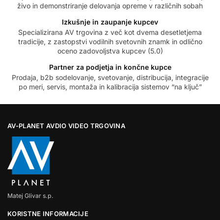
živo in demonstriranje delovanja opreme v različnih sobah
Izkušnje in zaupanje kupcev
Specializirana AV trgovina z več kot dvema desetletjema
tradicije, z zastopstvi vodilnih svetovnih znamk in odlično
oceno zadovoljstva kupcev (5.0)
Partner za podjetja in končne kupce
Prodaja, b2b sodelovanje, svetovanje, distribucija, integracije
po meri, servis, montaža in kalibracija sistemov “na ključ”
AV-PLANET AVDIO VIDEO TRGOVINA
Matej Glivar s.p.
KORISTNE INFORMACIJE