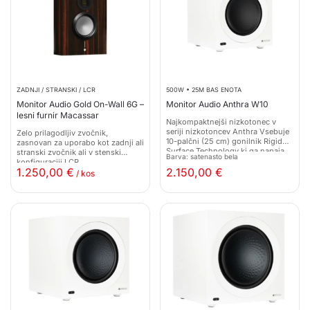
ZADNJI / STRANSKI / LCR
500W • 25M BAS ENOTA
Monitor Audio Gold On-Wall 6G –
Monitor Audio Anthra W10
lesni furnir Macassar
Najkompaktnejši nizkotonec v
seriji nizkotoncev Anthra Vsebuje
Zelo prilagodljiv zvočnik,
10-palčni (25 cm) gonilnik Rigid
zasnovan za uporabo kot zadnji ali
Surface Technology ki ga napaja
stranski zvočnik ali v stenski
Barva: satenasto bela
500-vatni ojačevalnik razreda D,
konfiguraciji LCR
1.250,00
€
2.150,00
€
/ kos