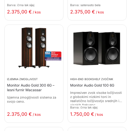
Barva: črna lak sijaj
Barva: satenasto bela
2.375,00
€
2.375,00
€
/ kos
/ kos
IZJEMNA ZMOGLJVOST
HIGH-END BOOKSHELF ZVOČNIK
Monitor Audio Gold 300 6G –
Monitor Audio Gold 100 6G
lesni furnir Macassar
Impresiven zvok visoke ločljivosti
z globokimi nizkimi toni in
Izjemna zmogljivosti sistema za
realistično ločljivostjo srednjih in
svojo ceno.
visokih frekvenc.
Barva: črna lak sijaj
2.375,00
€
1.750,00
€
/ kos
/ kos