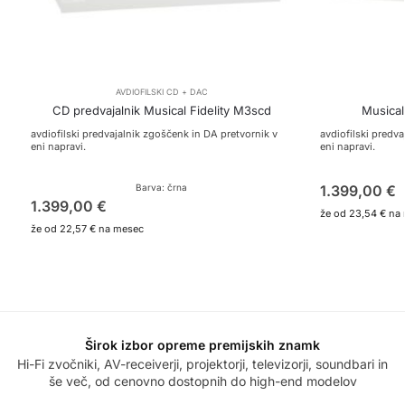
AVDIOFILSKI CD + DAC
CD predvajalnik Musical Fidelity M3scd
Musical
avdiofilski predvajalnik zgoščenk in DA pretvornik v
avdiofilski predv
eni napravi.
eni napravi.
Barva: črna
1.399,00
€
1.399,00
€
že od
23,54 €
na 
že od
22,57 €
na mesec
Širok izbor opreme premijskih znamk
Hi-Fi zvočniki, AV-receiverji, projektorji, televizorji, soundbari in
še več, od cenovno dostopnih do high-end modelov