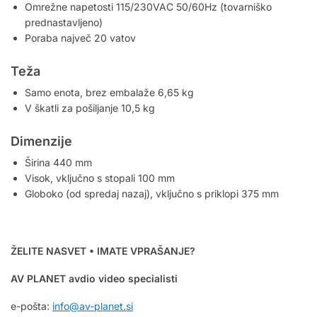
Omrežne napetosti 115/230VAC 50/60Hz (tovarniško
prednastavljeno)
Poraba največ 20 vatov
Teža
Samo enota, brez embalaže 6,65 kg
V škatli za pošiljanje 10,5 kg
Dimenzije
Širina 440 mm
Visok, vključno s stopali 100 mm
Globoko (od spredaj nazaj), vključno s priklopi 375 mm
ŽELITE NASVET • IMATE VPRAŠANJE?
AV PLANET avdio video specialisti
e-pošta:
info@av-planet.si