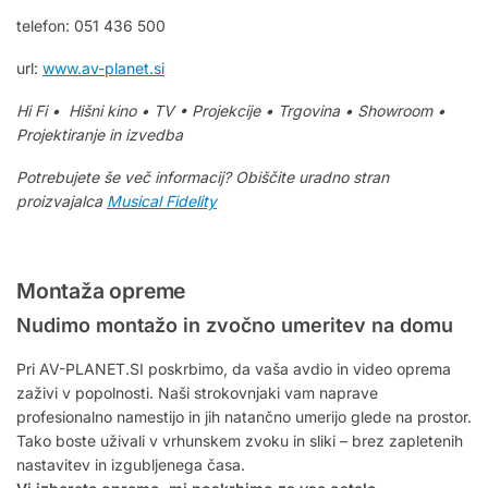
telefon: 051 436 500
url:
www.av-planet.si
Hi Fi • Hišni kino • TV • Projekcije • Trgovina • Showroom •
Projektiranje in izvedba
Potrebujete še več informacij? Obiščite uradno stran
proizvajalca
Musical Fidelity
Montaža opreme
Nudimo montažo in zvočno umeritev na domu
Pri AV-PLANET.SI poskrbimo, da vaša avdio in video oprema
zaživi v popolnosti. Naši strokovnjaki vam naprave
profesionalno namestijo in jih natančno umerijo glede na prostor.
Tako boste uživali v vrhunskem zvoku in sliki – brez zapletenih
nastavitev in izgubljenega časa.