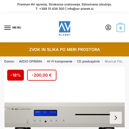
Premium AV oprema. Strokovno svetovanje. Edinstvena izkušnja.
T:
+386 51 436 500
|
info@av-planet.si
MENU
0
ZVOK IN SLIKA PO MERI PROSTORA
Domov
AVDIO OPREMA
HI-FI komponente
CD predvajalnik
Musical Fidelity M2scd – srebrn
/
/
/
/
-18%
-
200,00
€