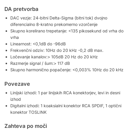
DA pretvorba
DAC vezje: 24-bitni Delta-Sigma (bitni tok) dvojno
diferencialno 8-kratno prekomerno vzorčenje
Skupno korelirano trepetanje: <135 pikosekund od vrha do
vrha
Linearnost: <0,1dB do -96dB
Frekvenčni odziv: 10Hz do 20 kHz -0,2 dB max.
Ločevanje kanalov:> 105dB 20 Hz do 20 kHz
Razmerje signal / šum:> 117 dB
Skupno harmonično popačenje: <0,003% 10Hz do 20 kHz
Povezave
Linijski izhodi: 1 par linijskih RCA konektorjev, levi in ​​desni
izhod
Digitalni izhodi: 1 koaksialni konektor RCA SPDIF, 1 optični
konektor TOSLINK
Zahteva po moči