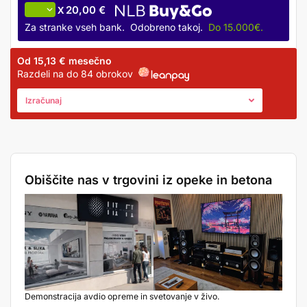
20,00 €
X
Za stranke vseh bank. Odobreno takoj.
Do 15.000€.
Od
15,13 €
mesečno
Razdeli na do 84 obrokov
Izračunaj
Obiščite nas v trgovini iz opeke in betona
Demonstracija avdio opreme in svetovanje v živo.