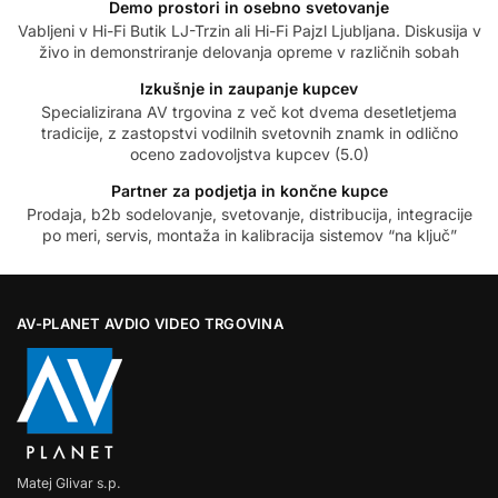
Demo prostori in osebno svetovanje
Vabljeni v Hi-Fi Butik LJ-Trzin ali Hi-Fi Pajzl Ljubljana. Diskusija v
živo in demonstriranje delovanja opreme v različnih sobah
Izkušnje in zaupanje kupcev
Specializirana AV trgovina z več kot dvema desetletjema
tradicije, z zastopstvi vodilnih svetovnih znamk in odlično
oceno zadovoljstva kupcev (5.0)
Partner za podjetja in končne kupce
Prodaja, b2b sodelovanje, svetovanje, distribucija, integracije
po meri, servis, montaža in kalibracija sistemov “na ključ”
AV-PLANET AVDIO VIDEO TRGOVINA
Matej Glivar s.p.