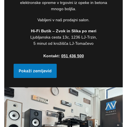
elektronske opreme v trgovini iz opeke in betona
mnogo boljša.
Vabljeni v naš prodajni salon.
Hi-Fi Butik – Zvok in Slika po meri
Ljubljanska cesta 13c, 1236 LJ-Trzin,
5 minut od krožišča LJ-Tomačevo
Kontakt:
051 436 500
Pokaži zemljevid