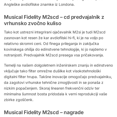
Angleške avdiofilske znamke iz Londona.
Musical Fidelity M2scd – cd predvajalnik z
vrhunsko zvočno kuliso
Tako kot ustrezni integrirani ojačevalnik M2si je tudi M2scd
zasnovan kot resen že kar avdiofilski hi-fi, ki je na voljo po
relativno skromni ceni. Od finega prileganja in zaključka
kovinskega ohišja do edinstvene tehnologije, ki jo najdemo v
notranjosti. Predvajalnik M2scd presega vsa pričakovanja.
Temelji na našem dolgoletnem inženirskem znanju in edinstveno
vključuje tako filter omrežne dušilke kot visokotehnološki
digitalni filter hrupa. Takšne inovacije omogočajo predvajalniku,
da zagotovi vrhunske tehnične zmogljivosti in se ponaša z
nizkim popačenjem. Skoraj linearen frekvenčni odziv ter
minimalna šumnost bosta pridodala k verni reprodukciji vaše
zbirke zgoščenk.
Musical Fidelity M2scd – nagrade