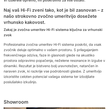
Vi izberete opremo, mi poskrbimo za vse ostalo.
Naj vaš Hi-Fi zveni tako, kot je bil zasnovan – z
našo strokovno zvočno umeritvijo dosežete
vrhunsko kakovost.
Zakaj je zvočna umeritev Hi-Fi sistema ključna za vrhunski
zvok
Profesionalna zvočna umeritev Hi-Fi sistema poskrbi, da vsak
zvočnik deluje optimalno v vašem prostoru. S prilagajanjem
frekvenčnega odziva, faze in glasnosti glede na akustiko
prostora odpravimo popačenja, neželene resonance in izgube v
dinamiki. Rezultat je bistveno bolj uravnotežen, natančen in
naraven zvok, ki razkrije vse podrobnosti glasbe. Z umeritvijo
izkoristite celoten potencial vašega sistema ter izboljšate
poslušalsko izkušnjo.
Showroom