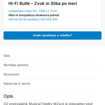
Hi-Fi Butik – Zvok in Slika po meri
Ljubljanska cesta 13c, 1236 LJ-Trzin
Hitra in brezplačna strokovna pomoč
Več kot 20 let izkušenj | 051 436 500
Imate vprašanje o izdelku?
Opis
Montaža opreme
Showroom
Garancija in servis
Opis
CD predvajalnik Musical Fidelity M2scd je dolgoleten plod