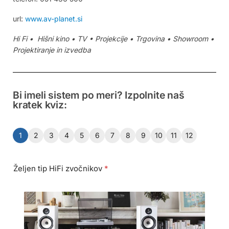
url:
www.av-planet.si
Hi Fi • Hišni kino • TV • Projekcije • Trgovina • Showroom •
Projektiranje in izvedba
Bi imeli sistem po meri? Izpolnite naš
kratek kviz:
1
2
3
4
5
6
7
8
9
10
11
12
Željen tip HiFi zvočnikov
*