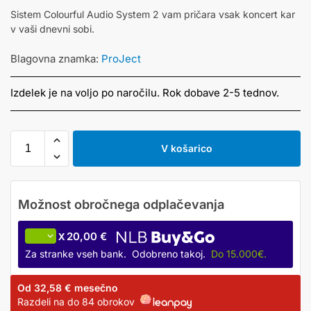
Sistem Colourful Audio System 2 vam pričara vsak koncert kar
v vaši dnevni sobi.
Blagovna znamka:
ProJect
Izdelek je na voljo po naročilu. Rok dobave 2-5 tednov.
V košarico
20,00 €
X
Za stranke vseh bank. Odobreno takoj.
Do 15.000€.
Od
32,58 €
mesečno
Razdeli na do 84 obrokov