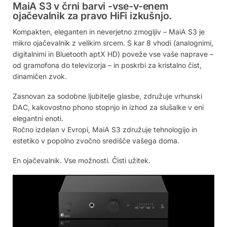
MaiA S3 v črni barvi -vse-v-enem
ojačevalnik za pravo HiFi izkušnjo.
Kompakten, eleganten in neverjetno zmogljiv – MaiA S3 je
mikro ojačevalnik z velikim srcem. S kar 8 vhodi (analognimi,
digitalnimi in Bluetooth aptX HD) poveže vse vaše naprave –
od gramofona do televizorja – in poskrbi za kristalno čist,
dinamičen zvok.
Zasnovan za sodobne ljubitelje glasbe, združuje vrhunski
DAC, kakovostno phono stopnjo in izhod za slušalke v eni
elegantni enoti.
Ročno izdelan v Evropi, MaiA S3 združuje tehnologijo in
estetiko v popolno zvočno središče vašega doma.
En ojačevalnik. Vse možnosti. Čisti užitek.