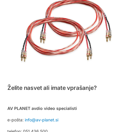
Želite nasvet ali imate vprašanje?
AV PLANET avdio video specialisti
e-pošta:
info@av-planet.si
telefon: 051 436 500