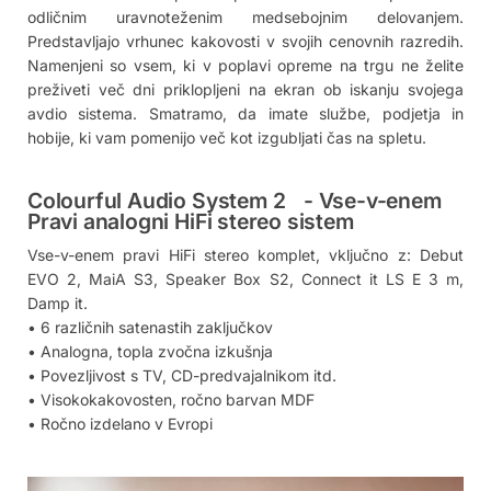
odličnim uravnoteženim medsebojnim delovanjem.
Predstavljajo vrhunec kakovosti v svojih cenovnih razredih.
Namenjeni so vsem, ki v poplavi opreme na trgu ne želite
preživeti več dni priklopljeni na ekran ob iskanju svojega
avdio sistema. Smatramo, da imate službe, podjetja in
hobije, ki vam pomenijo več kot izgubljati čas na spletu.
Colourful Audio System 2 - Vse-v-enem
Pravi analogni HiFi stereo sistem
Vse-v-enem pravi HiFi stereo komplet, vključno z: Debut
EVO 2, MaiA S3, Speaker Box S2, Connect it LS E 3 m,
Damp it.
• 6 različnih satenastih zaključkov
• Analogna, topla zvočna izkušnja
• Povezljivost s TV, CD-predvajalnikom itd.
• Visokokakovosten, ročno barvan MDF
• Ročno izdelano v Evropi