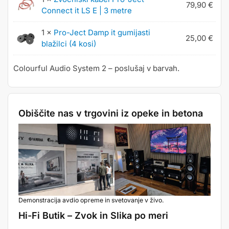
79,90
€
Connect it LS E | 3 metre
1 ×
Pro-Ject Damp it gumijasti
25,00
€
blažilci (4 kosi)
Colourful Audio System 2 – poslušaj v barvah.
Obiščite nas v trgovini iz opeke in betona
Demonstracija avdio opreme in svetovanje v živo.
Hi-Fi Butik – Zvok in Slika po meri