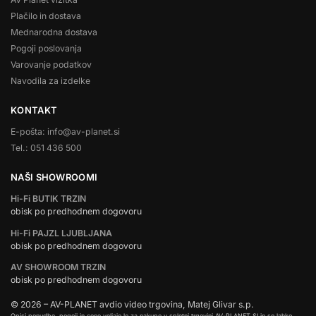
Plačilo in dostava
Mednarodna dostava
Pogoji poslovanja
Varovanje podatkov
Navodila za izdelke
KONTAKT
E-pošta: info@av-planet.si
Tel.: 051 436 500
NAŠI SHOWROOMI
Hi-Fi BUTIK TRZIN
obisk po predhodnem dogovoru
Hi-Fi PAJZL LJUBLJANA
obisk po predhodnem dogovoru
AV SHOWROOM TRZIN
obisk po predhodnem dogovoru
© 2026 – AV-PLANET avdio video trgovina, Matej Glivar s.p.
Opisi ponudbe, pogoji in cene veljajo le za nakupe v spletni trgovini AV-PLANET.SI in se lahko