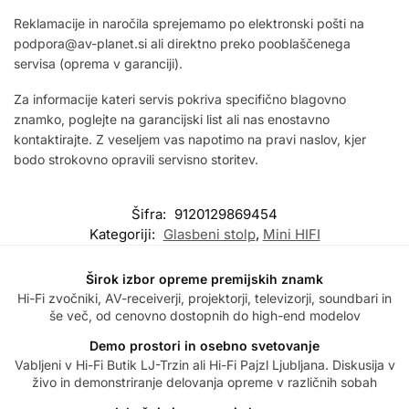
Reklamacije in naročila sprejemamo po elektronski pošti na
podpora@av-planet.si ali direktno preko pooblaščenega
servisa (oprema v garanciji).
Za informacije kateri servis pokriva specifično blagovno
znamko, poglejte na garancijski list ali nas enostavno
kontaktirajte. Z veseljem vas napotimo na pravi naslov, kjer
bodo strokovno opravili servisno storitev.
Šifra:
9120129869454
Kategoriji:
Glasbeni stolp
,
Mini HIFI
Širok izbor opreme premijskih znamk
Hi-Fi zvočniki, AV-receiverji, projektorji, televizorji, soundbari in
še več, od cenovno dostopnih do high-end modelov
Demo prostori in osebno svetovanje
Vabljeni v Hi-Fi Butik LJ-Trzin ali Hi-Fi Pajzl Ljubljana. Diskusija v
živo in demonstriranje delovanja opreme v različnih sobah