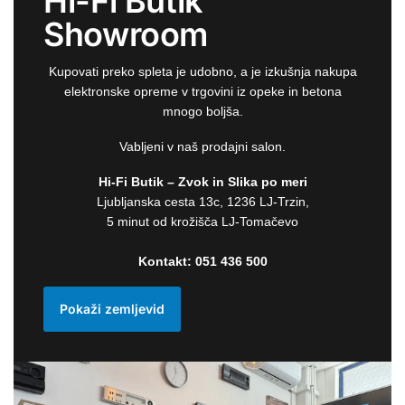
Hi-Fi Butik
Showroom
Kupovati preko spleta je udobno, a je izkušnja nakupa
elektronske opreme v trgovini iz opeke in betona
mnogo boljša.
Vabljeni v naš prodajni salon.
Hi-Fi Butik – Zvok in Slika po meri
Ljubljanska cesta 13c, 1236 LJ-Trzin,
5 minut od krožišča LJ-Tomačevo
Kontakt:
051 436 500
Pokaži zemljevid