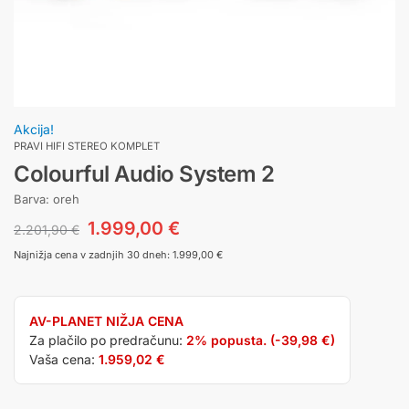
Akcija!
PRAVI HIFI STEREO KOMPLET
Colourful Audio System 2
Barva: oreh
1.999,00
€
2.201,90
€
Najnižja cena v zadnjih 30 dneh:
1.999,00
€
AV-PLANET NIŽJA CENA
Za plačilo po predračunu:
2% popusta. (
-39,98
€
)
Vaša cena:
1.959,02
€