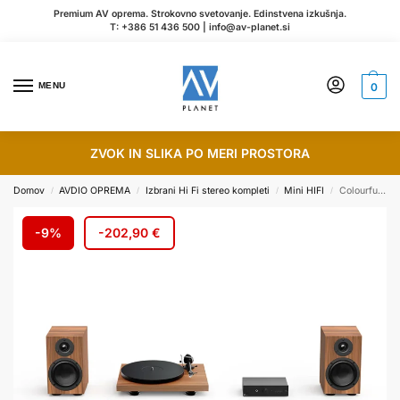
Premium AV oprema. Strokovno svetovanje. Edinstvena izkušnja.
T:
+386 51 436 500
|
info@av-planet.si
MENU
0
ZVOK IN SLIKA PO MERI PROSTORA
Domov
AVDIO OPREMA
Izbrani Hi Fi stereo kompleti
Mini HIFI
Colourful Audio System 2
/
/
/
/
-9%
-
202,90
€