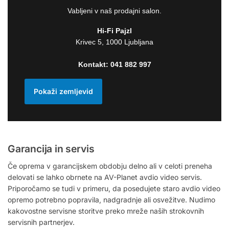
Vabljeni v naš prodajni salon.
Hi-Fi Pajzl
Krivec 5, 1000 Ljubljana
Kontakt:
041 882 997
Pokaži zemljevid
Garancija in servis
Če oprema v garancijskem obdobju delno ali v celoti preneha
delovati se lahko obrnete na AV-Planet avdio video servis.
Priporočamo se tudi v primeru, da posedujete staro avdio video
opremo potrebno popravila, nadgradnje ali osvežitve. Nudimo
kakovostne servisne storitve preko mreže naših strokovnih
servisnih partnerjev.