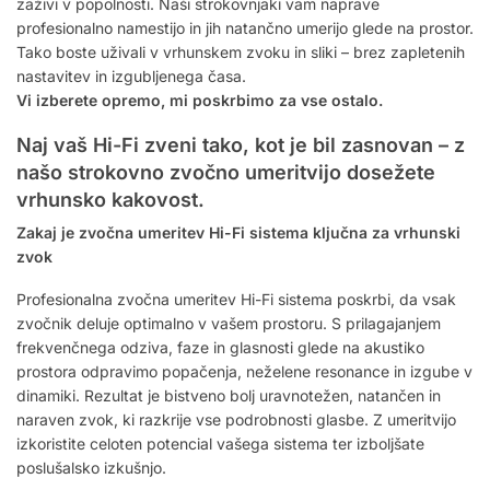
zaživi v popolnosti. Naši strokovnjaki vam naprave
profesionalno namestijo in jih natančno umerijo glede na prostor.
Tako boste uživali v vrhunskem zvoku in sliki – brez zapletenih
nastavitev in izgubljenega časa.
Vi izberete opremo, mi poskrbimo za vse ostalo.
Naj vaš Hi-Fi zveni tako, kot je bil zasnovan – z
našo strokovno zvočno umeritvijo dosežete
vrhunsko kakovost.
Zakaj je zvočna umeritev Hi-Fi sistema ključna za vrhunski
zvok
Profesionalna zvočna umeritev Hi-Fi sistema poskrbi, da vsak
zvočnik deluje optimalno v vašem prostoru. S prilagajanjem
frekvenčnega odziva, faze in glasnosti glede na akustiko
prostora odpravimo popačenja, neželene resonance in izgube v
dinamiki. Rezultat je bistveno bolj uravnotežen, natančen in
naraven zvok, ki razkrije vse podrobnosti glasbe. Z umeritvijo
izkoristite celoten potencial vašega sistema ter izboljšate
poslušalsko izkušnjo.