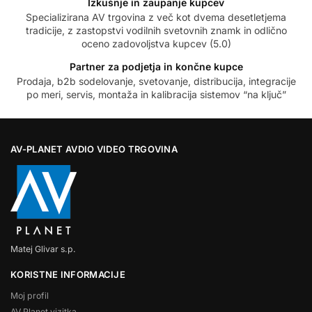
Izkušnje in zaupanje kupcev
Specializirana AV trgovina z več kot dvema desetletjema
tradicije, z zastopstvi vodilnih svetovnih znamk in odlično
oceno zadovoljstva kupcev (5.0)
Partner za podjetja in končne kupce
Prodaja, b2b sodelovanje, svetovanje, distribucija, integracije
po meri, servis, montaža in kalibracija sistemov “na ključ”
AV-PLANET AVDIO VIDEO TRGOVINA
Matej Glivar s.p.
KORISTNE INFORMACIJE
Moj profil
AV Planet vizitka