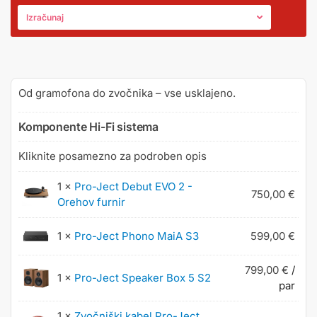
Izračunaj
Od gramofona do zvočnika – vse usklajeno.
Komponente Hi-Fi sistema
Kliknite posamezno za podroben opis
1 ×
Pro-Ject Debut EVO 2 -
750,00
€
Orehov furnir
1 ×
Pro-Ject Phono MaiA S3
599,00
€
799,00
€
/
1 ×
Pro-Ject Speaker Box 5 S2
par
1 ×
Zvočniški kabel Pro-Ject