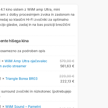
4.1 kino sistem z WiiM amp Ultra, mini
cem z dolby procesirnjem zvoka in zaslonom na
redaj so klasični Hi-Fi zvočniki za optimalno
ijo glasbe, zadaj in na bas poziciji brezžični
nte hišega kina
 posamezno za podroben opis
1 ×
WiiM Amp Ultra ojačevalec
579,00
€
in avdio streamer
561,63
€
229,00
€
2 ×
Triangle Borea BR03
222,13
€
 surround zvočniki in nizkotonec (potrebujejo
)
2 ×
WiiM Sound – Pametni