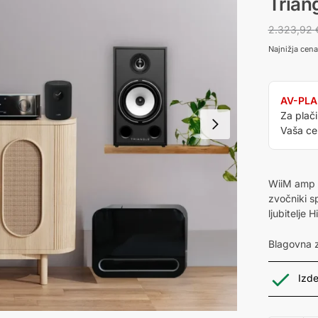
Triang
2.323,92
Najnižja cen
AV-PLA
Za plač
Vaša ce
WiiM amp U
zvočniki s
ljubitelje 
Blagovna 
Izde