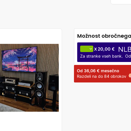
20,00 €
X
Za stranke vseh bank. Od
Od
36,06 €
mesečno
Razdeli na do 84 obrokov