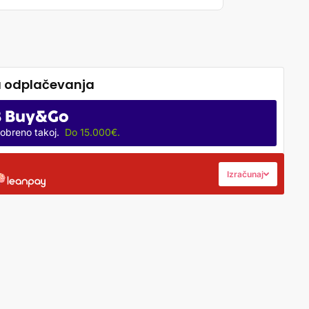
obreno takoj.
Do 15.000€.
Izračunaj