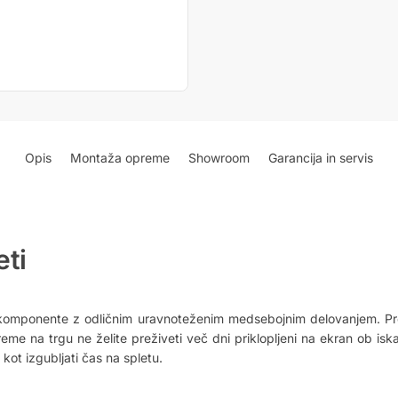
Opis
Montaža opreme
Showroom
Garancija in servis
eti
e komponente z odličnim uravnoteženim medsebojnim delovanjem. Pre
eme na trgu ne želite preživeti več dni priklopljeni na ekran ob i
kot izgubljati čas na spletu.