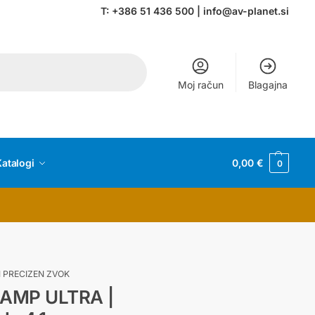
T:
+386 51 436 500
|
info@av-planet.si
Moj račun
Blagajna
atalogi
0,00
€
0
 PRECIZEN ZVOK
 AMP ULTRA |