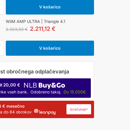
V košarico
WiiM AMP ULTRA | Triangle 4.1
2.211,12
€
2.323,92
€
V košarico
20,00 €
X
anke vseh bank. Odobreno takoj.
Do 15.000€.
6 €
mesečno
Izračunaj
na do 84 obrokov