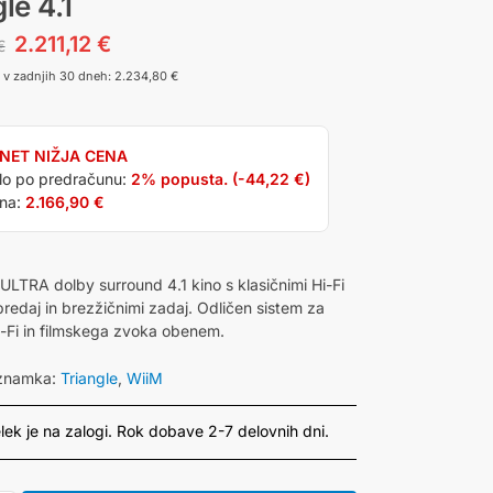
le 4.1
2.211,12
€
€
a v zadnjih 30 dneh:
2.234,80
€
NET NIŽJA CENA
ilo po predračunu:
2% popusta. (
-44,22
€
)
na:
2.166,90
€
LTRA dolby surround 4.1 kino s klasičnimi Hi-Fi
predaj in brezžičnimi zadaj. Odličen sistem za
Hi-Fi in filmskega zvoka obenem.
znamka:
Triangle
,
WiiM
lek je na zalogi. Rok dobave 2-7 delovnih dni.