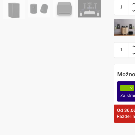
Za str
Od
36,0
Razdeli 