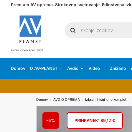
Premium AV oprema. Strokovno svetovanje. Edinstvena izk
avdio video specialisti
Domov
O AV-PLANET
Avdio
Video
Znižano
Domov
AVDIO OPREMA
Izbrani hišni kino kompleti
/
/
/
-5%
PRIHRANEK:
89,12
€