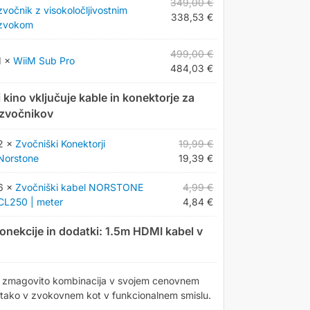
349,00
€
zvočnik z visokoločljivostnim
338,53
€
zvokom
499,00
€
1 ×
WiiM Sub Pro
484,03
€
 kino vključuje kable in konektorje za
 zvočnikov
2 ×
Zvočniški Konektorji
19,99
€
Norstone
19,39
€
6 ×
Zvočniški kabel NORSTONE
4,99
€
CL250 | meter
4,84
€
onekcije in dodatki: 1.5m HDMI kabel v
 zmagovito kombinacija v svojem cenovnem
 tako v zvokovnem kot v funkcionalnem smislu.