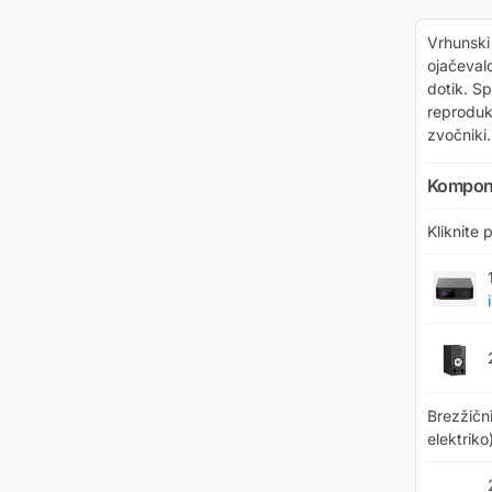
Vrhunski 
ojačeval
dotik. Sp
reprodukc
zvočniki.
Kompone
Kliknite
Brezžični
elektriko