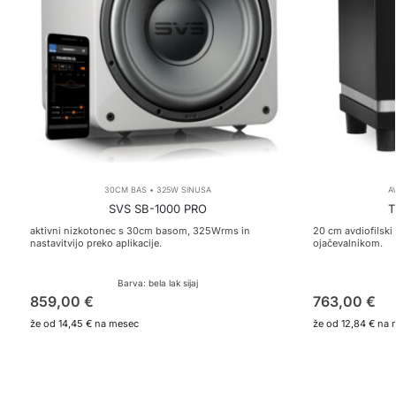
30CM BAS • 325W SINUSA
A
SVS SB-1000 PRO
T
aktivni nizkotonec s 30cm basom, 325Wrms in
20 cm avdiofilsk
nastavitvijo preko aplikacije.
ojačevalnikom.
Barva: bela lak sijaj
859,00
€
763,00
€
že od
14,45 €
na mesec
že od
12,84 €
na 