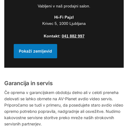
Vabljeni v naš prodajni salon.
Hi-Fi Pajzl
Krivec 5, 1000 Ljubljana
Kontakt:
041 882 997
Pokaži zemljevid
Garancija in servis
Če oprema v garancijskem obdobju delno ali v celoti preneha
delovati se lahko obrnete na AV-Planet avdio video servis.
Priporočamo se tudi v primeru, da posedujete staro avdio video
opremo potrebno popravila, nadgradnje ali osvežitve. Nudimo
kakovostne servisne storitve preko mreže naših strokovnih
servisnih partnerjev.