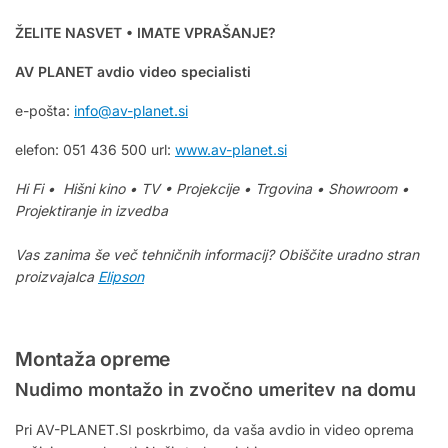
ŽELITE NASVET • IMATE VPRAŠANJE?
AV PLANET avdio video specialisti
e-pošta:
info@av-planet.si
elefon: 051 436 500 url:
www.av-planet.si
Hi Fi • Hišni kino • TV • Projekcije • Trgovina • Showroom •
Projektiranje in izvedba
V
as zanima še več tehničnih informacij? Obiščite uradno stran
proizvajalca
Elipson
Montaža opreme
Nudimo montažo in zvočno umeritev na domu
Pri AV-PLANET.SI poskrbimo, da vaša avdio in video oprema