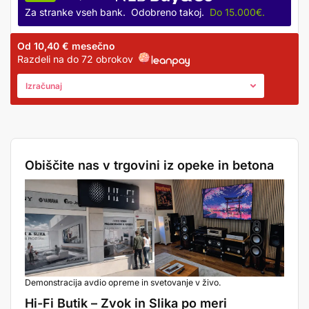
Za stranke vseh bank. Odobreno takoj.
Do 15.000€.
Od
10,40 €
mesečno
Razdeli na do 72 obrokov
Izračunaj
Obiščite nas v trgovini iz opeke in betona
Demonstracija avdio opreme in svetovanje v živo.
Hi-Fi Butik – Zvok in Slika po meri