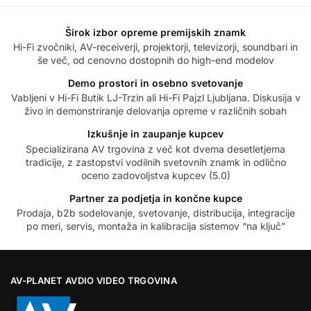
Širok izbor opreme premijskih znamk
Hi-Fi zvočniki, AV-receiverji, projektorji, televizorji, soundbari in
še več, od cenovno dostopnih do high-end modelov
Demo prostori in osebno svetovanje
Vabljeni v Hi-Fi Butik LJ-Trzin ali Hi-Fi Pajzl Ljubljana. Diskusija v
živo in demonstriranje delovanja opreme v različnih sobah
Izkušnje in zaupanje kupcev
Specializirana AV trgovina z več kot dvema desetletjema
tradicije, z zastopstvi vodilnih svetovnih znamk in odlično
oceno zadovoljstva kupcev (5.0)
Partner za podjetja in končne kupce
Prodaja, b2b sodelovanje, svetovanje, distribucija, integracije
po meri, servis, montaža in kalibracija sistemov “na ključ”
AV-PLANET AVDIO VIDEO TRGOVINA