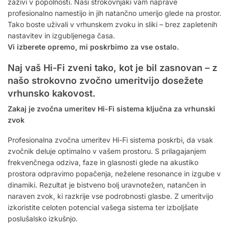
zaživi v popolnosti. Naši strokovnjaki vam naprave
profesionalno namestijo in jih natančno umerijo glede na prostor.
Tako boste uživali v vrhunskem zvoku in sliki – brez zapletenih
nastavitev in izgubljenega časa.
Vi izberete opremo, mi poskrbimo za vse ostalo.
Naj vaš Hi-Fi zveni tako, kot je bil zasnovan – z
našo strokovno zvočno umeritvijo dosežete
vrhunsko kakovost.
Zakaj je zvočna umeritev Hi-Fi sistema ključna za vrhunski
zvok
Profesionalna zvočna umeritev Hi-Fi sistema poskrbi, da vsak
zvočnik deluje optimalno v vašem prostoru. S prilagajanjem
frekvenčnega odziva, faze in glasnosti glede na akustiko
prostora odpravimo popačenja, neželene resonance in izgube v
dinamiki. Rezultat je bistveno bolj uravnotežen, natančen in
naraven zvok, ki razkrije vse podrobnosti glasbe. Z umeritvijo
izkoristite celoten potencial vašega sistema ter izboljšate
poslušalsko izkušnjo.