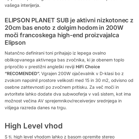
vašega interijerja.
ELIPSON PLANET SUB je aktivni nizkotonec z
20cm bas enoto z dolgim hodom in 200W
moči francoskega high-end proizvajalca
Elipson
Natančno definirani toni prihajajo iz lepega ovalno
oblikopvanega aktivnega bas zvočnika, ki je obenem toplo
pripročilo v prestižni angleški reviji
HiFi Choice
“RECOMENDED”.
Vgrajen 200W ojačevalnik v D-klasi bo z
zvokom napolnil prostore velikosti med 15 in 30 m2, odvisno od
osebne zahtevnosti po zvočnem pritisku. Za več moči in
avtoritete lahko dodate dva subwooferja v vaš sistem, kot ima
možnost večina AV sprejemnikov/receiverjev srednjega in
višjega razreda danes na trgu.
High Level vhod
S ti. high level vhodom lahko z basom opremite stereo