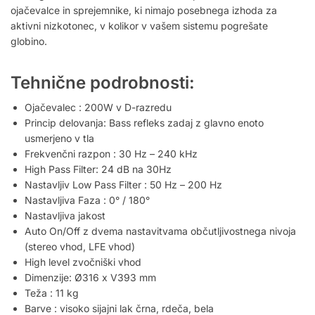
ojačevalce in sprejemnike, ki nimajo posebnega izhoda za
aktivni nizkotonec, v kolikor v vašem sistemu pogrešate
globino.
Tehnične podrobnosti:
Ojačevalec : 200W v D-razredu
Princip delovanja: Bass refleks zadaj z glavno enoto
usmerjeno v tla
Frekvenčni razpon : 30 Hz – 240 kHz
High Pass Filter: 24 dB na 30Hz
Nastavljiv Low Pass Filter : 50 Hz – 200 Hz
Nastavljiva Faza : 0° / 180°
Nastavljiva jakost
Auto On/Off z dvema nastavitvama občutljivostnega nivoja
(stereo vhod, LFE vhod)
High level zvočniški vhod
Dimenzije: Ø316 x V393 mm
Teža : 11 kg
Barve : visoko sijajni lak črna, rdeča, bela