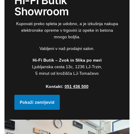
Hi-Fi Butik
Showroom
Kupovati preko spleta je udobno, a je izkušnja nakupa
elektronske opreme v trgovini iz opeke in betona
mnogo boljša.
Vabljeni v naš prodajni salon.
Hi-Fi Butik – Zvok in Slika po meri
Ljubljanska cesta 13c, 1236 LJ-Trzin,
5 minut od krožišča LJ-Tomačevo
Kontakt:
051 436 500
Pokaži zemljevid