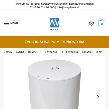
Premium AV oprema. Strokovno svetovanje. Edinstvena izkušnja.
T:
+386 51 436 500
|
info@av-planet.si
MENU
0
ZVOK IN SLIKA PO MERI PROSTORA
Domov
AVDIO OPREMA
Hi-Fi Zvočniki
HI-FI zvočniki
Elipson
Planet M
/
/
/
/
/