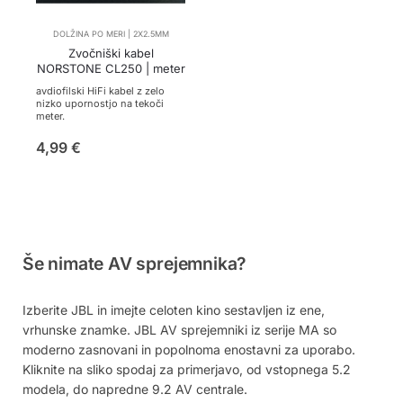
DOLŽINA PO MERI | 2X2.5MM
Zvočniški kabel
NORSTONE CL250 | meter
avdiofilski HiFi kabel z zelo
nizko upornostjo na tekoči
meter.
4,99
€
Še nimate AV sprejemnika?
Izberite JBL in imejte celoten kino sestavljen iz ene,
vrhunske znamke. JBL AV sprejemniki iz serije MA so
moderno zasnovani in popolnoma enostavni za uporabo.
Kliknite na sliko spodaj za primerjavo, od vstopnega 5.2
modela, do napredne 9.2 AV centrale.