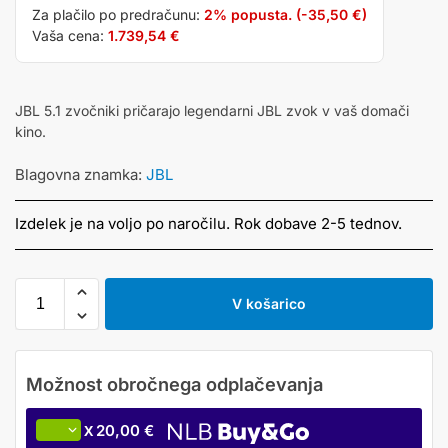
Za plačilo po predračunu:
2% popusta. (
-35,50
€
)
Vaša cena:
1.739,54
€
JBL 5.1 zvočniki pričarajo legendarni JBL zvok v vaš domači
kino.
Blagovna znamka:
JBL
Izdelek je na voljo po naročilu. Rok dobave 2-5 tednov.
V košarico
20,00 €
X