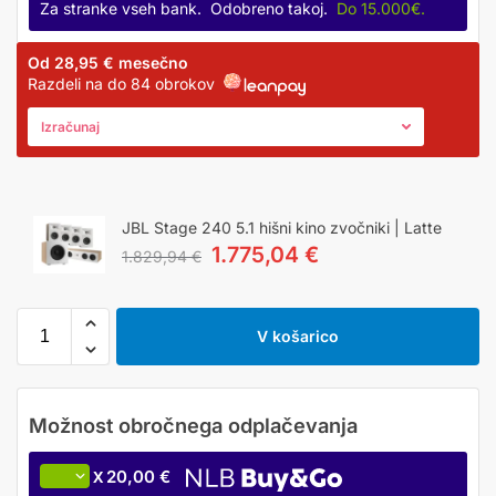
Za stranke vseh bank. Odobreno takoj.
Do 15.000€.
Od
28,95 €
mesečno
Razdeli na do 84 obrokov
Izračunaj
JBL Stage 240 5.1 hišni kino zvočniki | Latte
1.775,04
€
1.829,94
€
V košarico
20,00 €
X