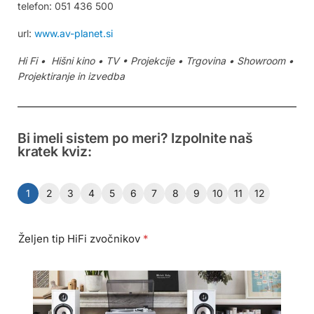
telefon: 051 436 500
url:
www.av-planet.si
Hi Fi • Hišni kino • TV • Projekcije • Trgovina • Showroom •
Projektiranje in izvedba
Bi imeli sistem po meri? Izpolnite naš
kratek kviz:
1
2
3
4
5
6
7
8
9
10
11
12
Željen tip HiFi zvočnikov
*