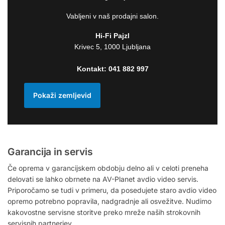
Vabljeni v naš prodajni salon.
Hi-Fi Pajzl
Krivec 5, 1000 Ljubljana
Kontakt:
041 882 997
Pokaži zemljevid
Garancija in servis
Če oprema v garancijskem obdobju delno ali v celoti preneha
delovati se lahko obrnete na AV-Planet avdio video servis.
Priporočamo se tudi v primeru, da posedujete staro avdio video
opremo potrebno popravila, nadgradnje ali osvežitve. Nudimo
kakovostne servisne storitve preko mreže naših strokovnih
servisnih partnerjev.