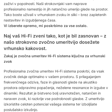
zaživi v popolnosti. Naši strokovnjaki vam naprave
profesionalno namestijo in jih natančno umerijo glede na prostor.
Tako boste uživali v vrhunskem zvoku in sliki – brez zapletenih
nastavitev in izgubljenega časa.
Vi izberete opremo, mi poskrbimo za vse ostalo.
Naj vaš Hi-Fi zveni tako, kot je bil zasnovan – z
našo strokovno zvočno umeritvijo dosežete
vrhunsko kakovost.
Zakaj je zvočna umeritev Hi-Fi sistema ključna za vrhunski
zvok
Profesionalna zvočna umeritev Hi-Fi sistema poskrbi, da vsak
zvočnik deluje optimalno v vašem prostoru. S prilagajanjem
frekvenčnega odziva, faze in glasnosti glede na akustiko
prostora odpravimo popačenja, neželene resonance in izgube v
dinamiki. Rezultat je bistveno bolj uravnotežen, natančen in
naraven zvok, ki razkrije vse podrobnosti glasbe. Z umeritvijo
izkoristite celoten potencial vašega sistema ter izboljšate
poslušalsko izkušnjo.