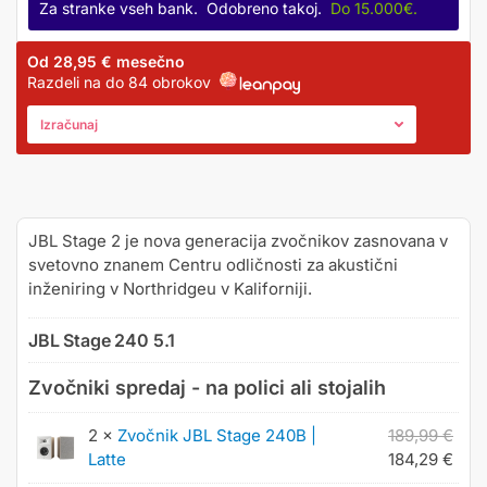
Za stranke vseh bank. Odobreno takoj.
Do 15.000€.
Od
28,95 €
mesečno
Razdeli na do 84 obrokov
Izračunaj
JBL Stage 2 je nova generacija zvočnikov zasnovana v
svetovno znanem Centru odličnosti za akustični
inženiring v Northridgeu v Kaliforniji.
JBL Stage 240 5.1
Zvočniki spredaj - na polici ali stojalih
2 ×
Zvočnik JBL Stage 240B |
189,99
€
Latte
184,29
€