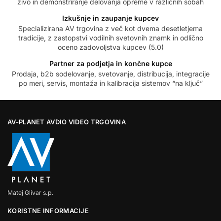
živo in demonstriranje delovanja opreme v različnih sobah
Izkušnje in zaupanje kupcev
Specializirana AV trgovina z več kot dvema desetletjema
tradicije, z zastopstvi vodilnih svetovnih znamk in odlično
oceno zadovoljstva kupcev (5.0)
Partner za podjetja in končne kupce
Prodaja, b2b sodelovanje, svetovanje, distribucija, integracije
po meri, servis, montaža in kalibracija sistemov “na ključ”
AV-PLANET AVDIO VIDEO TRGOVINA
Matej Glivar s.p.
KORISTNE INFORMACIJE