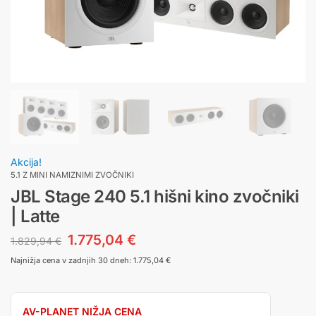
Akcija!
5.1 Z MINI NAMIZNIMI ZVOČNIKI
JBL Stage 240 5.1 hišni kino zvočniki
| Latte
1.775,04
€
1.829,94
€
Najnižja cena v zadnjih 30 dneh:
1.775,04
€
AV-PLANET NIŽJA CENA