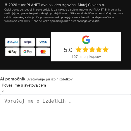
© 2026 – AV-PLANET avdio video trgovina, Matej Glivar s.p.
Opisi ponudbe, pogoji in cene veljajo le za nakupe v spletni trgovini AV-PLANET.SI in se lahko
razlikujejo od ponudbe preko drugih prodajnih mest. Slike so simbolične in ne odražajo vedno v
celoti dejanskega stanja. Za posamezen nakup veljajo cene v trenutku oddaje naročila in
vključujejo 22% DDV. Cene se lahko spremenijo brez predhodnega obvestila.
5.0
107
mnenj kupcev
AI pomočnik
Svetovanje pri izbiri izdelkov
Poveži me s svetovalcem
×