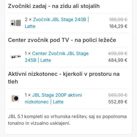
Zvočniki zadaj - na zidu ali stojalih
2 ×
Zvočnik JBL Stage 240B |
189,99
€
Latte
184,29
€
Center zvočnik pod TV - na polici ležeče
1 ×
Center Zvočnik JBL Stage
499,99
€
245B | Latte
484,99
€
Aktivni nizkotonec - kjerkoli v prostoru na
tleh
1 ×
JBL Stage 200P aktivni
569,99
€
nizkotonec | Latte
552,89
€
JBL 5.1 kompleti so vrhunska rešitev, saj so popolnoma
tonalno in vizualno usklajeni.