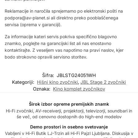
Reklamacije in naročila sprejemamo po elektronski pošti na
podpora@av-planet.si ali direktno preko pooblaščenega
servisa (oprema v garanciji).
Za informacije kateri servis pokriva specifično blagovno
znamko, poglejte na garancijski list ali nas enostavno
kontaktirajte. Z veseljem vas napotimo na pravi naslov, kjer
bodo strokovno opravili servisno storitev.
Šifra:
JBLSTG24051WH
Kategoriji:
Hišni kino zvočniki
,
JBL Stage 2 zvočniki
Oznaka:
Kino komplet zvočnikov
Širok izbor opreme premijskih znamk
Hi-Fi zvočniki, AV-receiverji, projektorji, televizorji, soundbari in
še več, od cenovno dostopnih do high-end modelov
Demo prostori in osebno svetovanje
Vabljeni v Hi-Fi Butik LJ-Trzin ali Hi-Fi Pajzl Ljubljana. Diskusija v