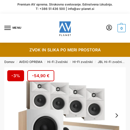
Premium AV oprema. Strokovno svetovanje. Edinstvena izkušnja.
T:
+386 51 436 500
|
info@av-planet.si
MENU
0
ZVOK IN SLIKA PO MERI PROSTORA
Domov
AVDIO OPREMA
Hi-Fi Zvočniki
HI-FI zvočniki
JBL Hi-Fi zvočniki
/
/
/
/
-3%
-
54,90
€