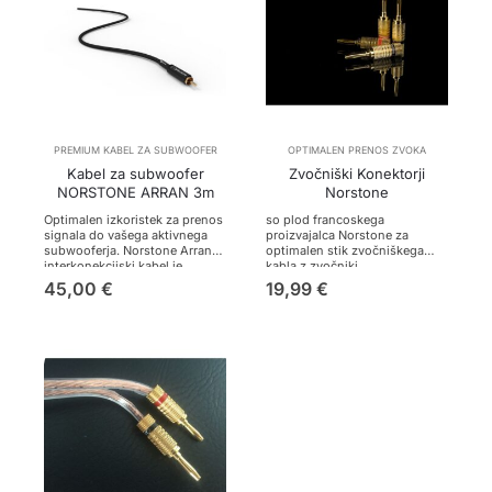
PREMIUM KABEL ZA SUBWOOFER
OPTIMALEN PRENOS ZVOKA
Kabel za subwoofer
Zvočniški Konektorji
NORSTONE ARRAN 3m
Norstone
Optimalen izkoristek za prenos
so plod francoskega
signala do vašega aktivnega
proizvajalca Norstone za
subwooferja. Norstone Arran
optimalen stik zvočniškega
interkonekcijski kabel je
kabla z zvočniki.
premium izdelek, z bogato
45,00
€
19,99
€
zvočno sliko in vrhunskim
tekstilnim zaščitnim ovojem.