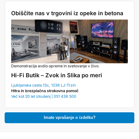
Obiščite nas v trgovini iz opeke in betona
Demonstracija avdio opreme in svetovanje v živo.
Hi-Fi Butik – Zvok in Slika po meri
Ljubljanska cesta 13c, 1236 LJ-Trzin
Hitra in brezplačna strokovna pomoč
Več kot 20 let izkušenj | 051 436 500
Imate vprašanje o izdelku?