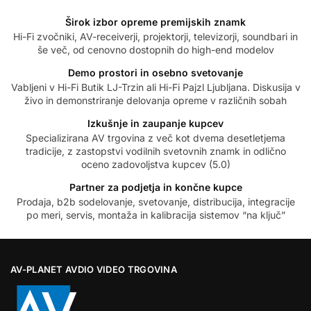
Širok izbor opreme premijskih znamk
Hi-Fi zvočniki, AV-receiverji, projektorji, televizorji, soundbari in
še več, od cenovno dostopnih do high-end modelov
Demo prostori in osebno svetovanje
Vabljeni v Hi-Fi Butik LJ-Trzin ali Hi-Fi Pajzl Ljubljana. Diskusija v
živo in demonstriranje delovanja opreme v različnih sobah
Izkušnje in zaupanje kupcev
Specializirana AV trgovina z več kot dvema desetletjema
tradicije, z zastopstvi vodilnih svetovnih znamk in odlično
oceno zadovoljstva kupcev (5.0)
Partner za podjetja in končne kupce
Prodaja, b2b sodelovanje, svetovanje, distribucija, integracije
po meri, servis, montaža in kalibracija sistemov “na ključ”
AV-PLANET AVDIO VIDEO TRGOVINA