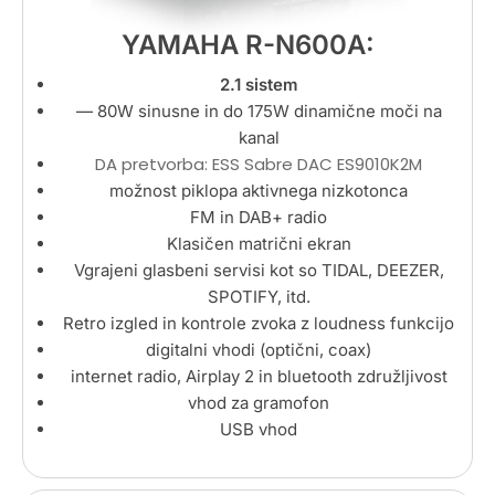
YAMAHA R-N600A:
2.1 sistem
— 80
W sinusne in do 175W dinamične moči na
kanal
DA pretvorba: ESS Sabre DAC ES9010K2M
možnost piklopa aktivnega nizkotonca
FM in DAB+ radio
Klasičen matrični ekran
Vgrajeni glasbeni servisi kot so TIDAL, DEEZER,
SPOTIFY, itd.
Retro izgled in kontrole zvoka z loudness funkcijo
digitalni vhodi (optični, coax)
internet radio, Airplay 2 in bluetooth združljivost
vhod za gramofon
USB vhod