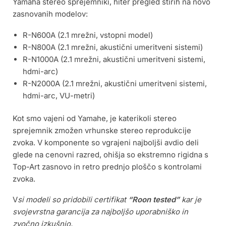
Yamaha stereo sprejemniki, hiter pregled štirih na novo
zasnovanih modelov:
R-N600A (2.1 mrežni, vstopni model)
R-N800A (2.1 mrežni, akustični umeritveni sistemi)
R-N1000A (2.1 mrežni, akustični umeritveni sistemi,
hdmi-arc)
R-N2000A (2.1 mrežni, akustični umeritveni sistemi,
hdmi-arc, VU-metri)
Kot smo vajeni od Yamahe, je katerikoli stereo
sprejemnik zmožen vrhunske stereo reprodukcije
zvoka. V komponente so vgrajeni najboljši avdio deli
glede na cenovni razred, ohišja so ekstremno rigidna s
Top-Art zasnovo in retro prednjo ploščo s kontrolami
zvoka.
V
si modeli so pridobili certifikat
“Roon tested”
kar je
svojevrstna garancija za najboljšo uporabniško in
zvočno izkušnjo.