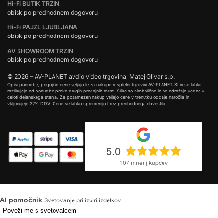
Hi-Fi BUTIK TRZIN
obisk po predhodnem dogovoru
Hi-Fi PAJZL LJUBLJANA
obisk po predhodnem dogovoru
AV SHOWROOM TRZIN
obisk po predhodnem dogovoru
© 2026 – AV-PLANET avdio video trgovina, Matej Glivar s.p.
Opisi ponudbe, pogoji in cene veljajo le za nakupe v spletni trgovini AV-PLANET.SI in se lahko
razlikujejo od ponudbe preko drugih prodajnih mest. Slike so simbolične in ne odražajo vedno v
celoti dejanskega stanja. Za posamezen nakup veljajo cene v trenutku oddaje naročila in
vključujejo 22% DDV. Cene se lahko spremenijo brez predhodnega obvestila.
5.0
107
mnenj kupcev
AI pomočnik
Svetovanje pri izbiri izdelkov
Poveži me s svetovalcem