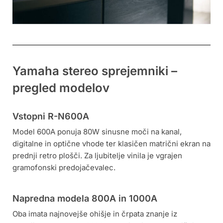
Yamaha stereo sprejemniki –
pregled modelov
Vstopni R-N600A
Model 600A ponuja 80W sinusne moči na kanal,
digitalne in optične vhode ter klasičen matrični ekran na
prednji retro plošči. Za ljubitelje vinila je vgrajen
gramofonski predojačevalec.
Napredna modela 800A in 1000A
Oba imata najnovejše ohišje in črpata znanje iz