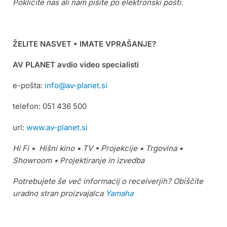
Pokličite nas ali nam pišite po elektronski pošti.
ŽELITE NASVET • IMATE VPRAŠANJE?
AV PLANET avdio video specialisti
e-pošta:
info@av-planet.si
telefon: 051 436 500
url:
www.av-planet.si
Hi Fi • Hišni kino • TV • Projekcije • Trgovina •
Showroom • Projektiranje in izvedba
Potrebujete še več informacij o receiverjih? Obiščite
uradno stran proizvajalca
Yamaha