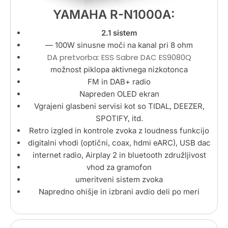
YAMAHA R-N1000A:
2.1 sistem
— 100
W sinusne moči na kanal pri 8 ohm
DA pretvorba: ESS Sabre DAC ES9080Q
možnost piklopa aktivnega nizkotonca
FM in DAB+ radio
Napreden OLED ekran
Vgrajeni glasbeni servisi kot so TIDAL, DEEZER,
SPOTIFY, itd.
Retro izgled in kontrole zvoka z loudness funkcijo
digitalni vhodi (optični, coax, hdmi eARC), USB dac
internet radio, Airplay 2 in bluetooth združljivost
vhod za gramofon
umeritveni sistem zvoka
Napredno ohišje in izbrani avdio deli po meri