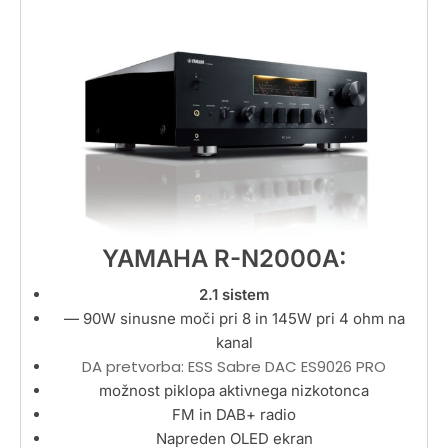
YAMAHA R-N2000A:
2.1 sistem
— 90
W sinusne moči pri 8 in 145W pri 4 ohm na
kanal
DA pretvorba: ESS Sabre DAC ES9026 PRO
možnost piklopa aktivnega nizkotonca
FM in DAB+ radio
Napreden OLED ekran