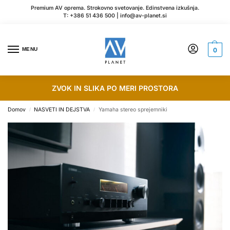
Premium AV oprema. Strokovno svetovanje. Edinstvena izkušnja.
T:
+386 51 436 500
|
info@av-planet.si
MENU
0
ZVOK IN SLIKA PO MERI PROSTORA
Domov
NASVETI IN DEJSTVA
Yamaha stereo sprejemniki
/
/