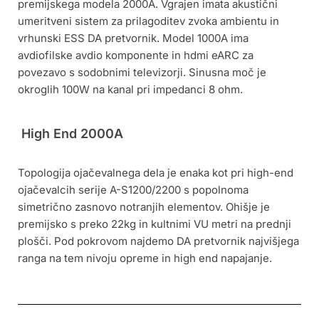
premijskega modela 2000A. Vgrajen imata akustični
umeritveni sistem za prilagoditev zvoka ambientu in
vrhunski ESS DA pretvornik. Model 1000A ima
avdiofilske avdio komponente in hdmi eARC za
povezavo s sodobnimi televizorji. Sinusna moč je
okroglih 100W na kanal pri impedanci 8 ohm.
High End 2000A
Topologija ojačevalnega dela je enaka kot pri high-end
ojačevalcih serije A-S1200/2200 s popolnoma
simetrično zasnovo notranjih elementov. Ohišje je
premijsko s preko 22kg in kultnimi VU metri na prednji
plošči. Pod pokrovom najdemo DA pretvornik najvišjega
ranga na tem nivoju opreme in high end napajanje.