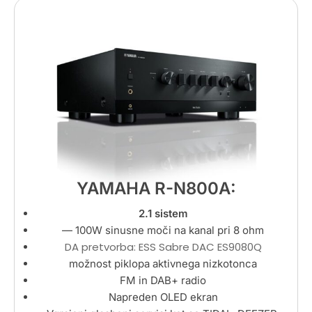
YAMAHA R-N800A:
2.1 sistem
— 100
W sinusne moči na kanal
pri 8 ohm
DA pretvorba: ESS Sabre DAC ES9080Q
možnost piklopa aktivnega nizkotonca
FM in DAB+ radio
Napreden OLED ekran