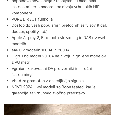
popolnova nova ohišja z izboljšanimi hladilnimi
lastnostmi ter standardu na nivoju vrhunskih HiFi
komponent
PURE DIRECT funkcija
Dostop do vseh popularnih pretočnih servisov (tidal,
deezer, spotify, itd.)
Apple Airplay 2, Bluetooth streaming in DAB+ v vseh
modelih
eARC v modelih 1000A in 2000A
High-End model 2000A na nivoju high-end modelov
z VU metri
Vgrajeni kakovostni DA pretvorniki in mrežni
“streaming”
Vhod za gramofon z ozemljitvijo signala
NOVO 2024 – vsi modeli so Roon tested, kar je
garancija za vrhunsko zvočno predstavo