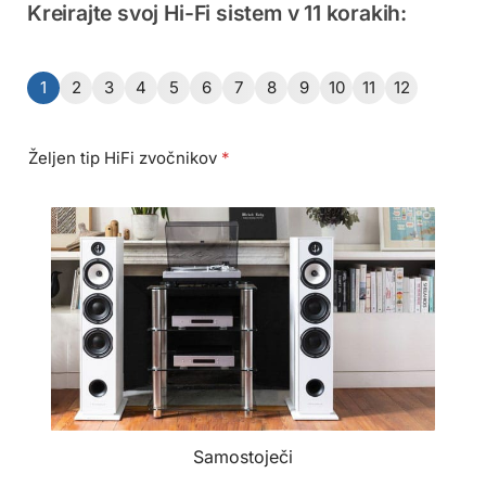
Kreirajte svoj Hi-Fi sistem v 11 korakih:
1
2
3
4
5
6
7
8
9
10
11
12
Željen tip HiFi zvočnikov
*
Samostoječi