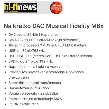
Na kratko DAC Musical Fidelity M6x
DAC vezje: 32-bitni Hyperstream II
Čip DAC: 2x ES9038Q2M (dvojni diferencial)
16-jedrni procesorji XMOS in CPLD MAX II Altera
USB: do 32bit/768kHz
USB: DSD 256 (stereo DoP), DSD512 (stereo izvorni)
SPDIF: do 24 bitov/192 kHz
Napredni ponovni takt na vseh vhodih
Preklopljivo povečevanje vzorčenja z obvodom
prevzorčenja
Super tihi napajalni transformator
Uravnotežen in RCA izhod
Vgrajen ojačevalnik za slušalke
Popolno strojno dekodiranje MQA
ROON certificirano