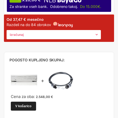
X
Za stranke vseh bank. Odobreno takoj.
Do 15.000€.
Od
37,47 €
mesečno
Razdeli na do 84 obrokov
Izračunaj
POGOSTO KUPLJENO SKUPAJ:
+
Cena za oba:
2.548,00
€
V košarico