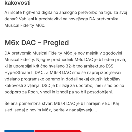
kakovosti
Ali iščete high-end digitalno analogno pretvorbo na trgu za svoj
denar? Vabljeni k predstavitvi najnovejšega DA pretvornika
Musical Fidelity M6x.
M6x DAC – Pregled
DA pretvornik Musical Fidelity M6x je nov mejnik v zgodovini
Musical Fidelity.
Njegov predhodnik M6s DAC je bil eden prvih,
ki je uporabljal kritično hvaljeno 32-bitno arhitekturo ESS
HyperStream II DAC. Z M6sR DAC smo še naprej izboljševali
vdelano programsko opremo in dodali nekaj drugih izboljšav
kakovosti življenja. DSD je bil lažji za uporabo, imeli smo polno
podporo za Roon, vhodi in izhodi pa so bili posodobljeni.
Še ena pomembna stvar: M6sR DAC je bil narejen v EU! Kaj
sledi sedaj z novim M6x, berite v nadaljevanju…