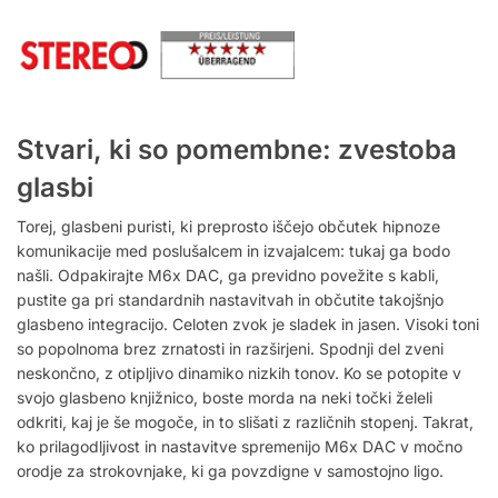
Stvari, ki so pomembne: zvestoba
glasbi
Torej, glasbeni puristi, ki preprosto iščejo občutek hipnoze
komunikacije med poslušalcem in izvajalcem: tukaj ga bodo
našli.
Odpakirajte M6x DAC, ga previdno povežite s kabli,
pustite ga pri standardnih nastavitvah in občutite takojšnjo
glasbeno integracijo. Celoten zvok je sladek in jasen. V
isoki toni
so popolnoma brez zrnatosti in razširjeni.
Spodnji del zveni
neskončno, z otipljivo dinamiko nizkih tonov.
Ko se potopite v
svojo glasbeno knjižnico, boste morda na neki točki želeli
odkriti, kaj je še mogoče, in to slišati z različnih stopenj.
Takrat,
ko prilagodljivost in nastavitve spremenijo M6x DAC v močno
orodje za strokovnjake, ki ga povzdigne v samostojno ligo.