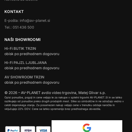
KONTAKT
E-pošta: info@av-planet.si
Tel.: 051 436 500
NAŠI SHOWROOMI
Hi-Fi BUTIK TRZIN
obisk po predhodnem dogovoru
Hi-Fi PAJZL LJUBLJANA
obisk po predhodnem dogovoru
AV SHOWROOM TRZIN
obisk po predhodnem dogovoru
© 2026 – AV-PLANET avdio video trgovina, Matej Glivar s.p.
Opisi ponudbe, pogoji in cene veljajo le za nakupe v spletni trgovini AV-PLANET.SI in se lahko
razlikujejo od ponudbe preko drugih prodajnih mest. Slike so simbolične in ne odražajo vedno v
celoti dejanskega stanja. Za posamezen nakup veljajo cene v trenutku oddaje naročila in
vključujejo 22% DDV. Cene se lahko spremenijo brez predhodnega obvestila.