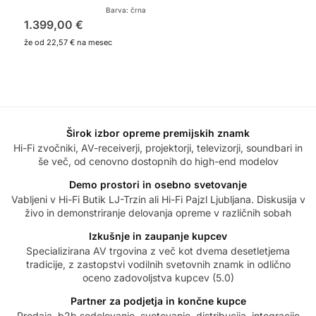
Barva: črna
1.399,00
€
že od
22,57 €
na mesec
Širok izbor opreme premijskih znamk
Hi-Fi zvočniki, AV-receiverji, projektorji, televizorji, soundbari in
še več, od cenovno dostopnih do high-end modelov
Demo prostori in osebno svetovanje
Vabljeni v Hi-Fi Butik LJ-Trzin ali Hi-Fi Pajzl Ljubljana. Diskusija v
živo in demonstriranje delovanja opreme v različnih sobah
Izkušnje in zaupanje kupcev
Specializirana AV trgovina z več kot dvema desetletjema
tradicije, z zastopstvi vodilnih svetovnih znamk in odlično
oceno zadovoljstva kupcev (5.0)
Partner za podjetja in končne kupce
Prodaja, b2b sodelovanje, svetovanje, distribucija, integracije