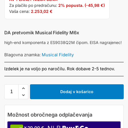
Za plačilo po predračunu:
2% popusta. (
-45,98
€
)
Vaša cena:
2.253,02
€
DA pretvornik Musical Fidelity M6x
high-end komponenta z ES9038Q2M čipom. EISA nagrajenec!
Blagovna znamka:
Musical Fidelity
Izdelek je na voljo po naročilu. Rok dobave 2-5 tednov.
Dodaj v košarico
20,00 €