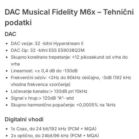
DAC Musical Fidelity M6x – Tehnični
podatki
DAC
DAC vezje: 32 -bitni Hyperstream II
DAC čip: 32 -bitni ESS ES9038Q2M
Skupno korelirano trepetanje: <12 pikosekund od vrha do
vrha
Linearnost: <± 0,4 dB do -130dB
Frekvenčni odziv: <2Hz do 90kHz običajno, -3dB (192 kHz
vhodna frekvenca vzorčenja)
Ločevanje kanalov:> 130dB pri 10kHz
Signal v hrup:> 120dB “A”- wtd
Skupno harmonično popačenje: <0,0005% na 1kHz
Digitalni vhodi
1x Coax, do 24 bit/192 kHz (PCM + MQA)
2x optično, do 24bit/96 kHz (PCM + MQA)