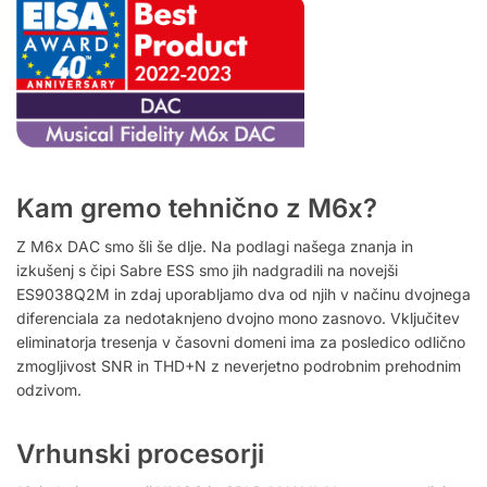
Kam gremo tehnično z M6x?
Z M6x DAC smo šli še dlje.
Na podlagi našega znanja in
izkušenj s čipi Sabre ESS smo jih nadgradili na novejši
ES9038Q2M in zdaj uporabljamo dva od njih v načinu dvojnega
diferenciala za nedotaknjeno dvojno mono zasnovo.
Vključitev
eliminatorja tresenja v časovni domeni ima za posledico odlično
zmogljivost SNR in THD+N z neverjetno podrobnim prehodnim
odzivom.
Vrhunski procesorji