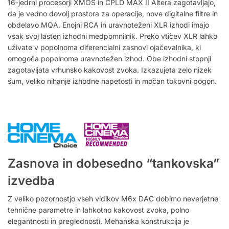
16-jedrni procesorji XMOS in CPLD MAX II Altera zagotavljajo,
da je vedno dovolj prostora za operacije, nove digitalne filtre in
obdelavo MQA. Enojni RCA in uravnoteženi XLR izhodi imajo
vsak svoj lasten izhodni medpomnilnik. Preko vtičev XLR lahko
uživate v popolnoma diferencialni zasnovi ojačevalnika, ki
omogoča popolnoma uravnotežen izhod. Obe izhodni stopnji
zagotavljata vrhunsko kakovost zvoka. Izkazujeta zelo nizek
šum, veliko nihanje izhodne napetosti in močan tokovni pogon.
Zasnova in dobesedno “tankovska”
izvedba
Z veliko pozornostjo vseh vidikov M6x DAC dobimo neverjetne
tehnične parametre in lahkotno kakovost zvoka, polno
elegantnosti in preglednosti.
Mehanska konstrukcija je