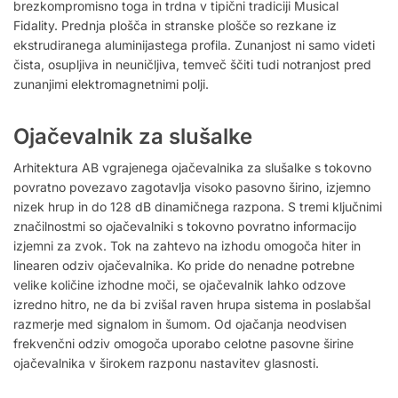
brezkompromisno toga in trdna v tipični tradiciji Musical
Fidality. Prednja plošča in stranske plošče so rezkane iz
ekstrudiranega aluminijastega profila. Zunanjost ni samo videti
čista, osupljiva in neuničljiva, temveč ščiti tudi notranjost pred
zunanjimi elektromagnetnimi polji.
Ojačevalnik za slušalke
Arhitektura AB vgrajenega ojačevalnika za slušalke s tokovno
povratno povezavo zagotavlja visoko pasovno širino, izjemno
nizek hrup in do 128 dB dinamičnega razpona. S tremi ključnimi
značilnostmi so ojačevalniki s tokovno povratno informacijo
izjemni za zvok. Tok na zahtevo na izhodu omogoča hiter in
linearen odziv ojačevalnika. Ko pride do nenadne potrebne
velike količine izhodne moči, se ojačevalnik lahko odzove
izredno hitro, ne da bi zvišal raven hrupa sistema in poslabšal
razmerje med signalom in šumom. Od ojačanja neodvisen
frekvenčni odziv omogoča uporabo celotne pasovne širine
ojačevalnika v širokem razponu nastavitev glasnosti.