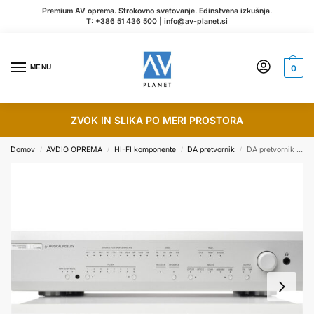
Premium AV oprema. Strokovno svetovanje. Edinstvena izkušnja.
T:
+386 51 436 500
|
info@av-planet.si
MENU
0
ZVOK IN SLIKA PO MERI PROSTORA
Domov
AVDIO OPREMA
HI-FI komponente
DA pretvornik
DA pretvornik Musical Fidelity M6x – srebrn
/
/
/
/