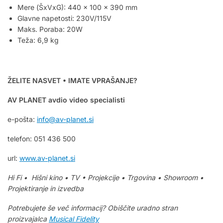
Mere (ŠxVxG): 440 x 100 x 390 mm
Glavne napetosti: 230V/115V
Maks. Poraba: 20W
Teža: 6,9 kg
ŽELITE NASVET • IMATE VPRAŠANJE?
AV PLANET avdio video specialisti
e-pošta:
info@av-planet.si
telefon: 051 436 500
url:
www.av-planet.si
Hi Fi • Hišni kino • TV • Projekcije • Trgovina • Showroom •
Projektiranje in izvedba
Potrebujete še več informacij? Obiščite uradno stran
proizvajalca
Musical Fidelity