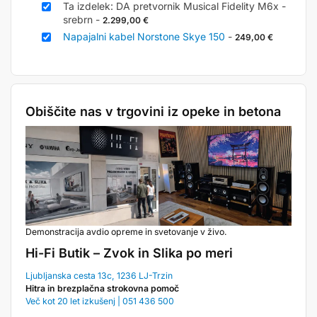
Ta izdelek: DA pretvornik Musical Fidelity M6x -
srebrn
-
2.299,00
€
Napajalni kabel Norstone Skye 150
-
249,00
€
Obiščite nas v trgovini iz opeke in betona
Demonstracija avdio opreme in svetovanje v živo.
Hi-Fi Butik – Zvok in Slika po meri
Ljubljanska cesta 13c, 1236 LJ-Trzin
Hitra in brezplačna strokovna pomoč
Več kot 20 let izkušenj | 051 436 500