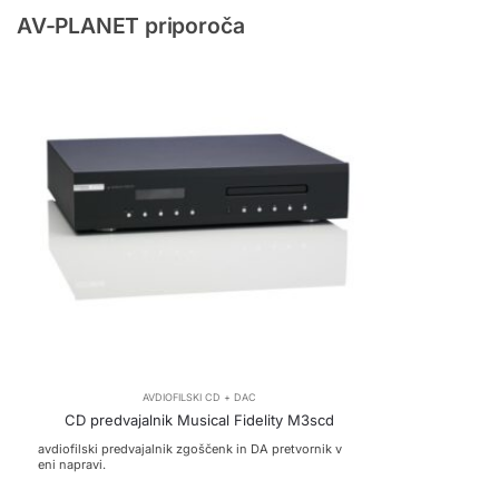
AV-PLANET priporoča
AVDIOFILSKI CD + DAC
CD predvajalnik Musical Fidelity M3scd
avdiofilski predvajalnik zgoščenk in DA pretvornik v
eni napravi.