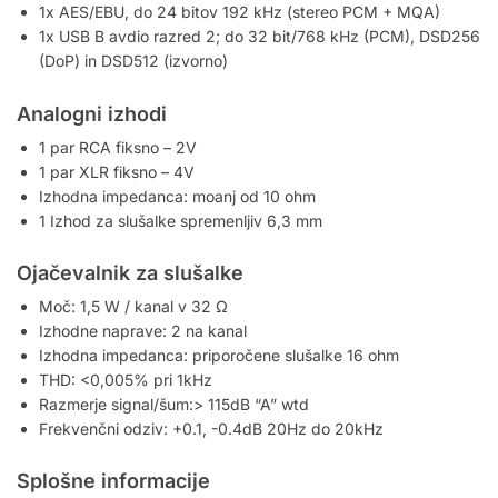
1x AES/EBU, do 24 bitov 192 kHz (stereo PCM + MQA)
1x USB B avdio razred 2; do 32 bit/768 kHz (PCM), DSD256
(DoP) in DSD512 (izvorno)
Analogni izhodi
1 par RCA fiksno – 2V
1 par XLR fiksno – 4V
Izhodna impedanca: moanj od 10 ohm
1 Izhod za slušalke spremenljiv 6,3 mm
Ojačevalnik za slušalke
Moč: 1,5 W / kanal v 32 Ω
Izhodne naprave: 2 na kanal
Izhodna impedanca: priporočene slušalke 16 ohm
THD: <0,005% pri 1kHz
Razmerje signal/šum:> 115dB “A” wtd
Frekvenčni odziv: +0.1, -0.4dB 20Hz do 20kHz
Splošne informacije