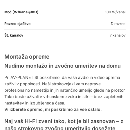
Moč (W/kanal@8Ω)
100 W/kanal
Razred ojačitve
D razred
Št. kanalov
7 kanalov
Montaža opreme
Nudimo montažo in zvočno umeritev na domu
Pri AV-PLANET.SI poskrbimo, da vaša avdio in video oprema
zaživi v popolnosti. Naši strokovnjaki vam naprave
profesionalno namestijo in jih natančno umerijo glede na prostor.
Tako boste uživali v vrhunskem zvoku in sliki – brez zapletenih
nastavitev in izgubljenega časa.
Vi izberete opremo, mi poskrbimo za vse ostalo.
Naj vaš Hi-Fi zveni tako, kot je bil zasnovan – z
našo strokovno zvočno umeritvijo dosežete