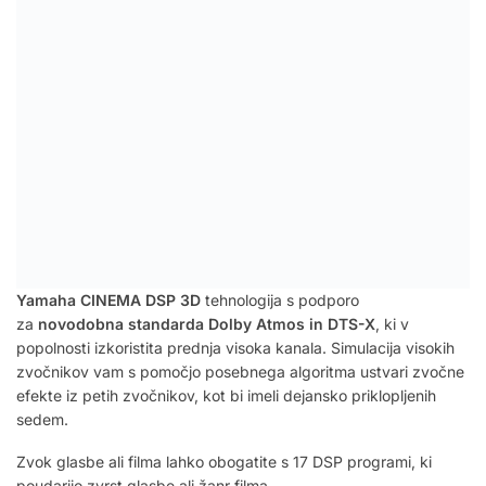
Yamaha CINEMA DSP 3D
tehnologija s podporo
za
novodobna standarda Dolby Atmos in DTS-X
, ki v
popolnosti izkoristita prednja visoka kanala. Simulacija visokih
zvočnikov vam s pomočjo posebnega algoritma ustvari zvočne
efekte iz petih zvočnikov, kot bi imeli dejansko priklopljenih
sedem.
Zvok glasbe ali filma lahko obogatite s 17 DSP programi, ki
poudarijo zvrst glasbe ali žanr filma.