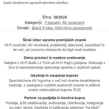
bodo strokovno opravili servisno storitev.
Šifra:
683626
Kategoriji:
7-kanalni
,
AV receiverji
Oznaki:
Black Friday
,
Hišni kino sprejemnik
Širok izbor opreme premijskih znamk
Hi-Fi zvočniki, AV-receiverji, projektorji, televizorji, soundbari in
še več, od cenovno dostopnih do high-end modelov
Demo prostori in osebno svetovanje
Vabljeni v Hi-Fi Butik LJ-Trzin ali Hi-Fi Pajzl Ljubljana. Diskusija v
živo in demonstriranje delovanja opreme v različnih sobah
Izkušnje in zaupanje kupcev
Specializirana AV trgovina z več kot dvema desetletjema
tradicije, z zastopstvi vodilnih svetovnih znamk in odlično
oceno zadovoljstva kupcev (5.0)
Partner za podjetja in končne kupce
Prodaja, b2b sodelovanje, svetovanje, distribucija, integracije
po meri, servis, montaža in kalibracija sistemov “na ključ”