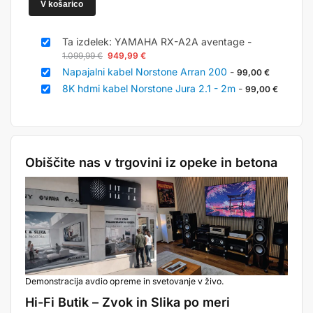
V košarico
Ta izdelek: YAMAHA RX-A2A aventage
-
1.099,99
€
949,99
€
Napajalni kabel Norstone Arran 200
-
99,00
€
8K hdmi kabel Norstone Jura 2.1 - 2m
-
99,00
€
Obiščite nas v trgovini iz opeke in betona
Demonstracija avdio opreme in svetovanje v živo.
Hi-Fi Butik – Zvok in Slika po meri