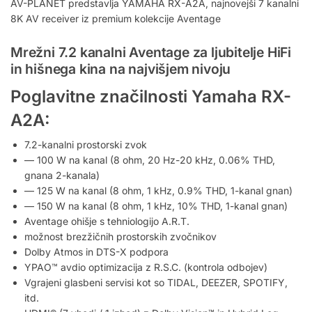
AV-PLANET predstavlja YAMAHA RX-A2A, najnovejši 7 kanalni
8K AV receiver iz premium kolekcije Aventage
Mrežni 7.2 kanalni Aventage za ljubitelje HiFi
in hišnega kina na najvišjem nivoju
Poglavitne značilnosti Yamaha RX-
A2A:
7.2-kanalni prostorski zvok
— 100 W na kanal (8 ohm, 20 Hz-20 kHz, 0.06% THD,
gnana 2-kanala)
— 125 W na kanal (8 ohm, 1 kHz, 0.9% THD, 1-kanal gnan)
— 150 W na kanal (8 ohm, 1 kHz, 10% THD, 1-kanal gnan)
Aventage ohišje s tehniologijo A.R.T.
možnost brezžičnih prostorskih zvočnikov
Dolby Atmos in DTS-X podpora
YPAO™ avdio optimizacija z R.S.C. (kontrola odbojev)
Vgrajeni glasbeni servisi kot so TIDAL, DEEZER, SPOTIFY,
itd.