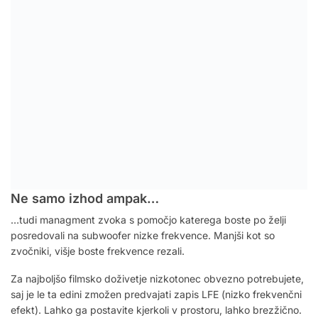
Ne samo izhod ampak…
…tudi managment zvoka s pomočjo katerega boste po želji
posredovali na subwoofer nizke frekvence. Manjši kot so
zvočniki, višje boste frekvence rezali.
Za najboljšo filmsko doživetje nizkotonec obvezno potrebujete,
saj je le ta edini zmožen predvajati zapis LFE (nizko frekvenčni
efekt). Lahko ga postavite kjerkoli v prostoru, lahko brezžično.