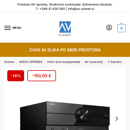
Premium AV oprema. Strokovno svetovanje. Edinstvena izkušnja.
T:
+386 51 436 500
|
info@av-planet.si
MENU
0
ZVOK IN SLIKA PO MERI PROSTORA
Domov
AVDIO OPREMA
Hišni kino komponente
AV receiverji
7-kanalni
YA
/
/
/
/
-14%
-
150,00
€