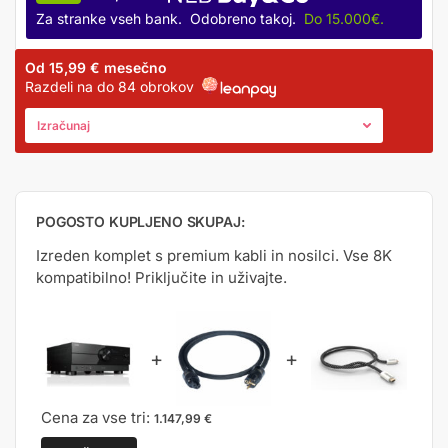
Za stranke vseh bank. Odobreno takoj.
Do 15.000€.
Od
15,99 €
mesečno
Razdeli na do 84 obrokov
Izračunaj
POGOSTO KUPLJENO SKUPAJ:
Izreden komplet s premium kabli in nosilci. Vse 8K
kompatibilno! Priključite in uživajte.
+
+
Cena za vse tri:
1.147,99
€