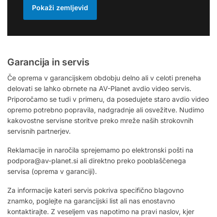
Pokaži zemljevid
Garancija in servis
Če oprema v garancijskem obdobju delno ali v celoti preneha
delovati se lahko obrnete na AV-Planet avdio video servis.
Priporočamo se tudi v primeru, da posedujete staro avdio video
opremo potrebno popravila, nadgradnje ali osvežitve. Nudimo
kakovostne servisne storitve preko mreže naših strokovnih
servisnih partnerjev.
Reklamacije in naročila sprejemamo po elektronski pošti na
podpora@av-planet.si ali direktno preko pooblaščenega
servisa (oprema v garanciji).
Za informacije kateri servis pokriva specifično blagovno
znamko, poglejte na garancijski list ali nas enostavno
kontaktirajte. Z veseljem vas napotimo na pravi naslov, kjer