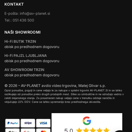
KONTAKT
E-pošta: info@av-planet.si
Tel.: 051 436 500
NAŠI SHOWROOMI
Hi-Fi BUTIK TRZIN
obisk po predhodnem dogovoru
Hi-Fi PAJZL LJUBLJANA
obisk po predhodnem dogovoru
AV SHOWROOM TRZIN
obisk po predhodnem dogovoru
© 2026 – AV-PLANET avdio video trgovina, Matej Glivar s.p.
Opisi ponudbe, pogoji in cene veljajo le za nakupe v spletni trgovini AV-PLANET.SI in se lahko
razlikujejo od ponudbe preko drugih prodajnih mest. Slike so simbolične in ne odražajo vedno v
celoti dejanskega stanja. Za posamezen nakup veljajo cene v trenutku oddaje naročila in
vključujejo 22% DDV. Cene se lahko spremenijo brez predhodnega obvestila.
5.0