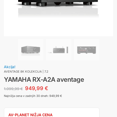
Akcija!
AVENTAGE 8K KOLEKCIJA | 7.2
YAMAHA RX-A2A aventage
949,99
€
1.099,99
€
Najnižja cena v zadnjih 30 dneh:
949,99
€
AV-PLANET NIŽJA CENA