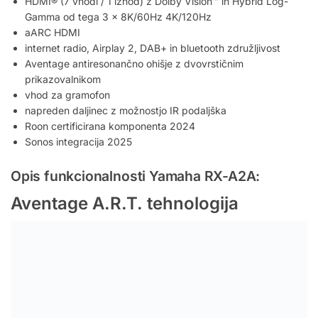
HDMI® (7 vhodi / 1 izhod) z Dolby Vision™ in Hybrid Log-
Gamma od tega 3 x 8K/60Hz 4K/120Hz
aARC HDMI
internet radio, Airplay 2, DAB+ in bluetooth združljivost
Aventage antiresonančno ohišje z dvovrstičnim
prikazovalnikom
vhod za gramofon
napreden daljinec z možnostjo IR podaljška
Roon certificirana komponenta 2024
Sonos integracija 2025
Opis funkcionalnosti Yamaha RX-A2A:
Aventage A.R.T. tehnologija