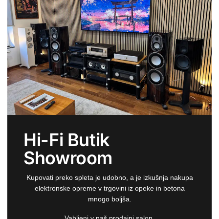
Hi-Fi Butik
Showroom
Kupovati preko spleta je udobno, a je izkušnja nakupa
elektronske opreme v trgovini iz opeke in betona
mnogo boljša.
Vabljeni v naš prodajni salon.