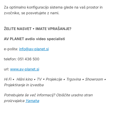
Za optimalno konfiguracijo sistema glede na vaš prostor in
zvočnike, se posvetujete z nami.
ŽELITE NASVET • IMATE VPRAŠANJE?
AV PLANET avdio video specialisti
e-pošta:
info@av-planet.si
telefon: 051 436 500
url:
www.av-planet.si
Hi Fi • Hišni kino • TV • Projekcije • Trgovina • Showroom •
Projektiranje in izvedba
Potrebujete še več informacij? Obiščite uradno stran
proizvajalca
Yamaha