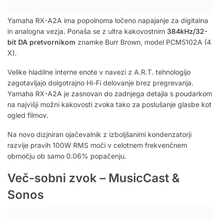
Yamaha RX-A2A ima popolnoma ločeno napajanje za digitalna
in analogna vezja. Ponaša se z ultra kakovostnim
384kHz/32-
bit DA pretvornikom
znamke Burr Brown, model PCM5102A (4
X).
Velike hladilne interne enote v navezi z A.R.T. tehnologijo
zagotavljajo dolgotrajno Hi-Fi delovanje brez pregrevanja.
Yamaha RX-A2A je zasnovan do zadnjega detajla s poudarkom
na najvišji možni kakovosti zvoka tako za poslušanje glasbe kot
ogled filmov.
Na novo dizjniran ojačevalnik z izboljšanimi kondenzatorji
razvije pravih 100W RMS moči v celotnem frekvenčnem
območju ob samo 0.06% popačenju.
Več-sobni zvok – MusicCast &
Sonos